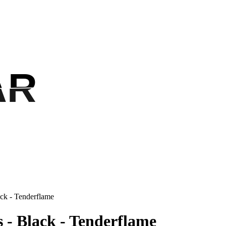
AR
AR
ack - Tenderflame
s - Black - Tenderflame