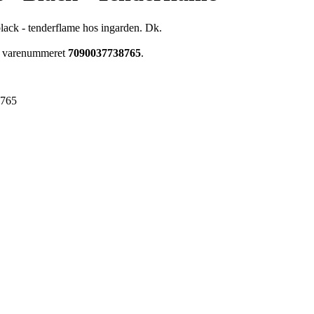
black - tenderflame hos ingarden. Dk.
ar varenummeret
7090037738765
.
8765