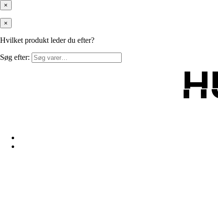
×
×
Hvilket produkt leder du efter?
Søg efter:
H
H