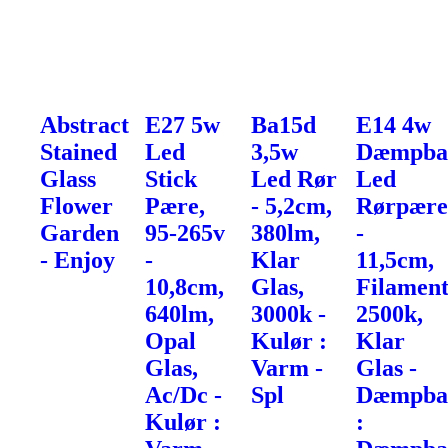
Abstract
E27 5w
Ba15d
E14 4w
Stained
Led
3,5w
Dæmpba
Glass
Stick
Led Rør
Led
Flower
Pære,
- 5,2cm,
Rørpær
Garden
95-265v
380lm,
-
- Enjoy
-
Klar
11,5cm,
10,8cm,
Glas,
Filament
640lm,
3000k -
2500k,
Opal
Kulør :
Klar
Glas,
Varm -
Glas -
Ac/Dc -
Spl
Dæmpba
Kulør :
: