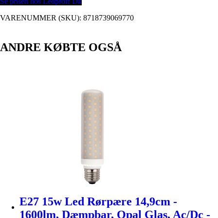
Se prisen hos Ledproff Dk
VARENUMMER (SKU):
8718739069770
ANDRE KØBTE OGSÅ
E27 15w Led Rørpære 14,9cm -
1600lm, Dæmpbar, Opal Glas, Ac/Dc -