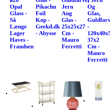
ø20
Glas -
Guldfarve,
I Jern
Opal
Pikachu
Jern
Og
Glass -
Foil
Ang
Glas,
Så
Kop -
Glas -
Guldfarv
Længe
Geekd.dk
25x25x27
-
Lager
- Abysse
Cm -
120x40x
Haves -
Mauro
37x2
Frandsen
Ferretti
Cm -
Mauro
Ferretti