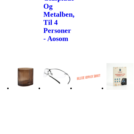
Og
Metalben,
Til 4
Personer
- Aosom