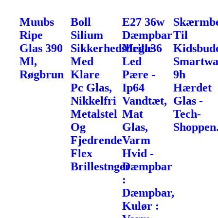
Muubs
Boll
E27 36w
Skærmbe
Ripe
Silium
Dæmpbar
Til
Glas 390
Sikkerhedsbrille
Mega36
Kidsbud
Ml,
Med
Led
Smartwa
Røgbrun
Klare
Pære -
9h
Pc Glas,
Ip64
Hærdet
Nikkelfri
Vandtæt,
Glas -
Metalstel
Mat
Tech-
Og
Glas,
Shoppen
Fjedrende
Varm
Flex
Hvid -
Brillestnger
Dæmpbar
:
Dæmpbar,
Kulør :