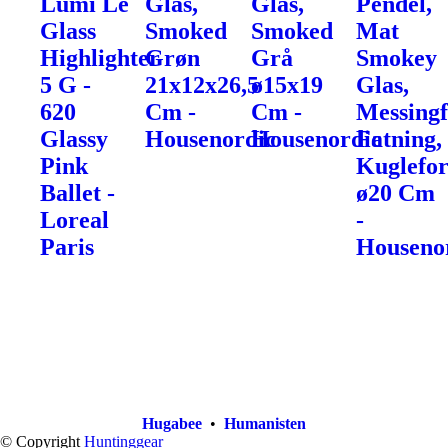
Lumi Le
Glas,
Glas,
Pendel,
Glass
Smoked
Smoked
Mat
Highlighter
Grøn
Grå
Smokey
5 G -
21x12x26,5
ø15x19
Glas,
620
Cm -
Cm -
Messingf
Glassy
Housenordic
Housenordic
Fatning,
Pink
Kuglefo
Ballet -
ø20 Cm
Loreal
-
Paris
Houseno
Hugabee
•
Humanisten
© Copyright
Huntinggear