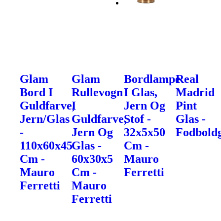
Glam
Glam
Bordlampe
Real
Bord I
Rullevogn
I Glas,
Madrid
Guldfarve,
I
Jern Og
Pint
Jern/Glas
Guldfarve,
Stof -
Glas -
-
Jern Og
32x5x50
Fodbold
110x60x45
Glas -
Cm -
Cm -
60x30x5
Mauro
Mauro
Cm -
Ferretti
Ferretti
Mauro
Ferretti