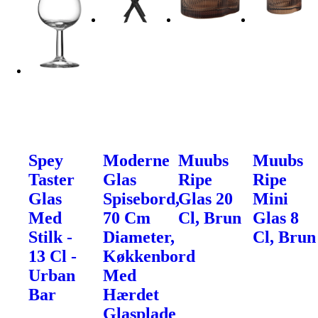
Spey
Moderne
Muubs
Muubs
Taster
Glas
Ripe
Ripe
Glas
Spisebord,
Glas 20
Mini
Med
70 Cm
Cl, Brun
Glas 8
Stilk -
Diameter,
Cl, Brun
13 Cl -
Køkkenbord
Urban
Med
Bar
Hærdet
Glasplade