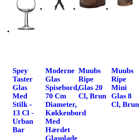
Spey
Moderne
Muubs
Muubs
Taster
Glas
Ripe
Ripe
Glas
Spisebord,
Glas 20
Mini
Med
70 Cm
Cl, Brun
Glas 8
Stilk -
Diameter,
Cl, Brun
13 Cl -
Køkkenbord
Urban
Med
Bar
Hærdet
Glasplade