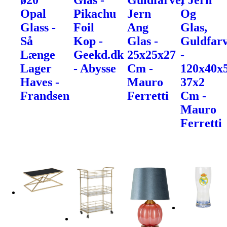
ø20
Glas -
Guldfarve,
I Jern
Opal
Pikachu
Jern
Og
Glass -
Foil
Ang
Glas,
Så
Kop -
Glas -
Guldfarv
Længe
Geekd.dk
25x25x27
-
Lager
- Abysse
Cm -
120x40x
Haves -
Mauro
37x2
Frandsen
Ferretti
Cm -
Mauro
Ferretti