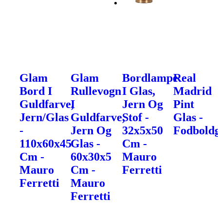
Glam
Glam
Bordlampe
Real
Bord I
Rullevogn
I Glas,
Madrid
Guldfarve,
I
Jern Og
Pint
Jern/Glas
Guldfarve,
Stof -
Glas -
-
Jern Og
32x5x50
Fodbold
110x60x45
Glas -
Cm -
Cm -
60x30x5
Mauro
Mauro
Cm -
Ferretti
Ferretti
Mauro
Ferretti