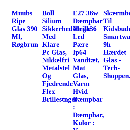
Muubs
Boll
E27 36w
Skærmbe
Ripe
Silium
Dæmpbar
Til
Glas 390
Sikkerhedsbrille
Mega36
Kidsbud
Ml,
Med
Led
Smartwa
Røgbrun
Klare
Pære -
9h
Pc Glas,
Ip64
Hærdet
Nikkelfri
Vandtæt,
Glas -
Metalstel
Mat
Tech-
Og
Glas,
Shoppen
Fjedrende
Varm
Flex
Hvid -
Brillestnger
Dæmpbar
:
Dæmpbar,
Kulør :