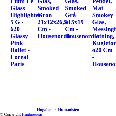
Lumi Le
Glas,
Glas,
Pendel,
Glass
Smoked
Smoked
Mat
Highlighter
Grøn
Grå
Smokey
5 G -
21x12x26,5
ø15x19
Glas,
620
Cm -
Cm -
Messingf
Glassy
Housenordic
Housenordic
Fatning,
Pink
Kuglefo
Ballet -
ø20 Cm
Loreal
-
Paris
Houseno
Hugabee
•
Humanisten
© Copyright
Huntinggear