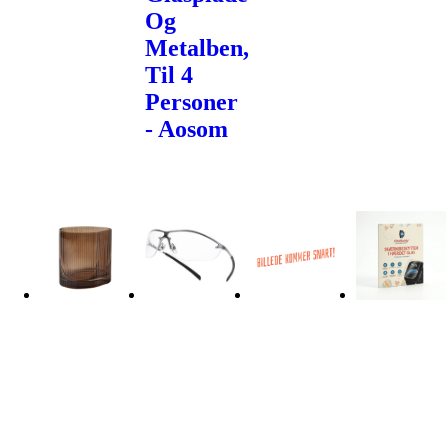
Og
Metalben,
Til 4
Personer
- Aosom