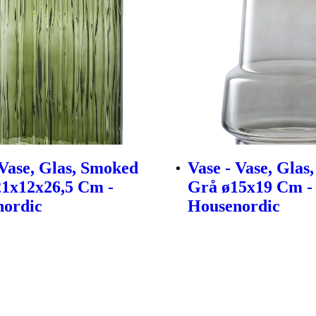
 Vase, Glas, Smoked
Vase - Vase, Glas
1x12x26,5 Cm -
Grå ø15x19 Cm -
nordic
Housenordic