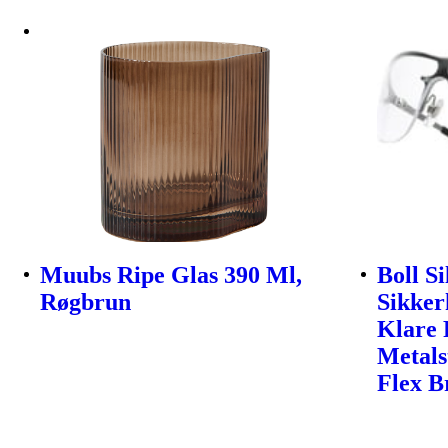
Muubs Ripe Glas 390 Ml,
Boll S
Røgbrun
Sikker
Klare 
Metals
Flex B