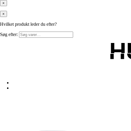
×
×
Hvilket produkt leder du efter?
Søg efter:
H
H