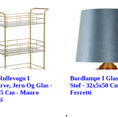
ullevogn I
Bordlampe I Glas
rve, Jern Og Glas -
Stof - 32x5x50 C
x5 Cm - Mauro
Ferretti
ti