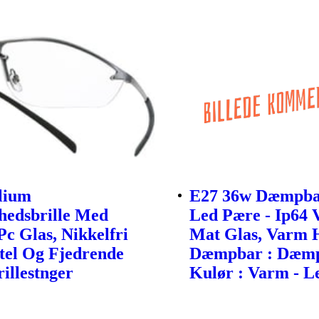
ilium
E27 36w Dæmpba
hedsbrille Med
Led Pære - Ip64 
Pc Glas, Nikkelfri
Mat Glas, Varm H
tel Og Fjedrende
Dæmpbar : Dæmp
rillestnger
Kulør : Varm - Le