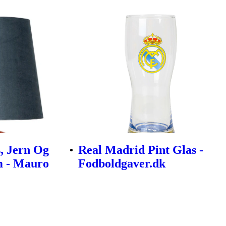
, Jern Og
Real Madrid Pint Glas -
m - Mauro
Fodboldgaver.dk