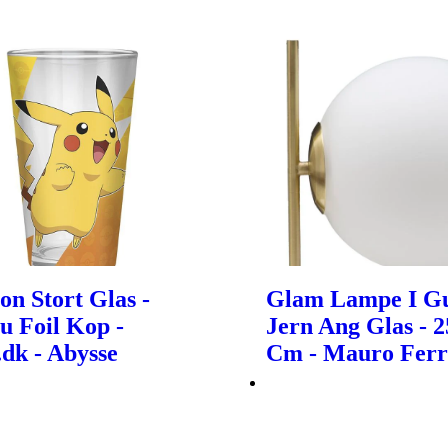
n Stort Glas -
Glam Lampe I Gu
u Foil Kop -
Jern Ang Glas - 
dk - Abysse
Cm - Mauro Ferr