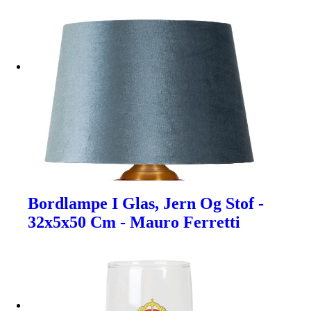
Bordlampe I Glas, Jern Og Stof -
32x5x50 Cm - Mauro Ferretti