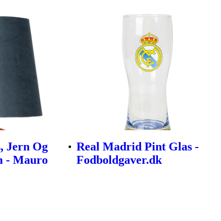
, Jern Og
Real Madrid Pint Glas -
m - Mauro
Fodboldgaver.dk