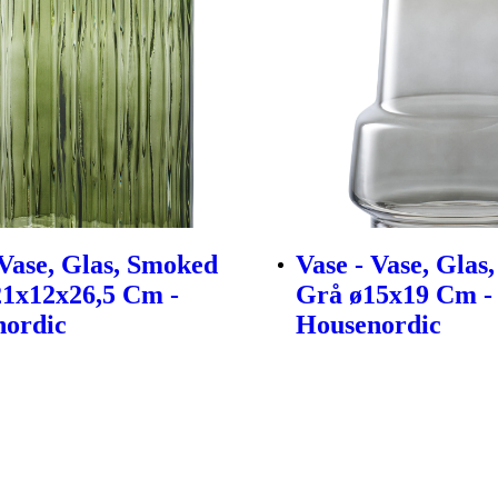
 Vase, Glas, Smoked
Vase - Vase, Glas
1x12x26,5 Cm -
Grå ø15x19 Cm -
nordic
Housenordic