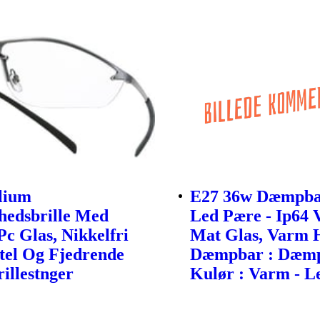
ilium
E27 36w Dæmpba
hedsbrille Med
Led Pære - Ip64 
Pc Glas, Nikkelfri
Mat Glas, Varm H
tel Og Fjedrende
Dæmpbar : Dæmp
rillestnger
Kulør : Varm - Le