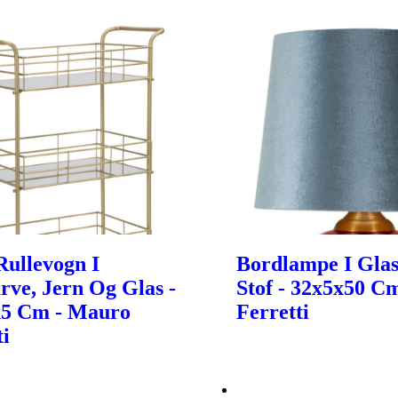
ullevogn I
Bordlampe I Glas
rve, Jern Og Glas -
Stof - 32x5x50 C
x5 Cm - Mauro
Ferretti
ti