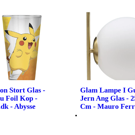
n Stort Glas -
Glam Lampe I Gu
u Foil Kop -
Jern Ang Glas - 
dk - Abysse
Cm - Mauro Ferr