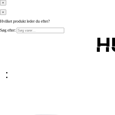
×
×
Hvilket produkt leder du efter?
Søg efter:
H
H