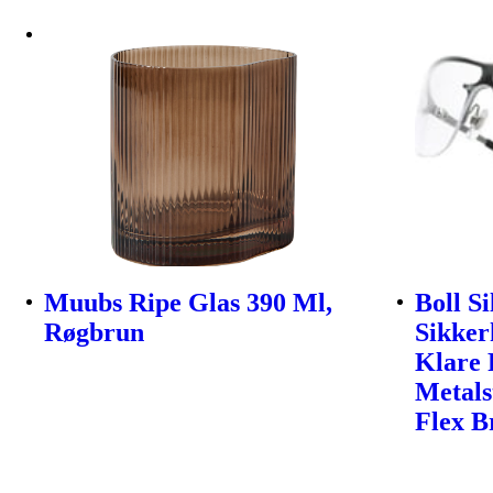
Muubs Ripe Glas 390 Ml,
Boll S
Røgbrun
Sikker
Klare 
Metals
Flex B