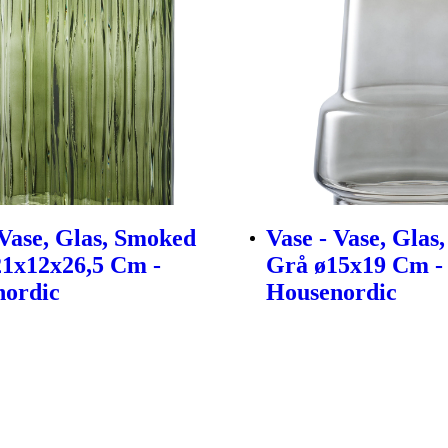
 Vase, Glas, Smoked
Vase - Vase, Glas
1x12x26,5 Cm -
Grå ø15x19 Cm -
nordic
Housenordic