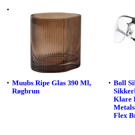
Muubs Ripe Glas 390 Ml,
Boll S
Røgbrun
Sikker
Klare 
Metals
Flex B