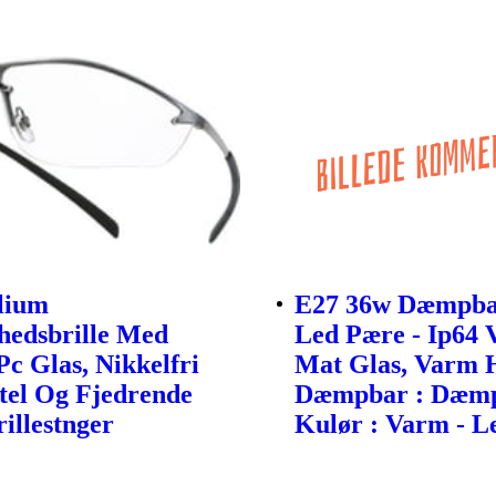
ilium
E27 36w Dæmpba
hedsbrille Med
Led Pære - Ip64 
Pc Glas, Nikkelfri
Mat Glas, Varm H
tel Og Fjedrende
Dæmpbar : Dæmp
rillestnger
Kulør : Varm - Le