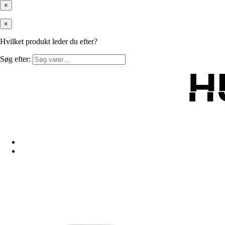
×
×
Hvilket produkt leder du efter?
Søg efter:
H
H