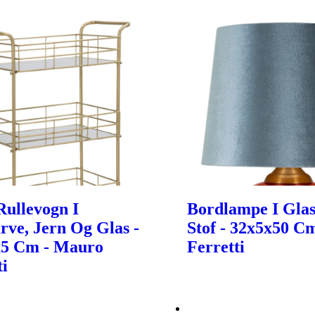
ullevogn I
Bordlampe I Glas
rve, Jern Og Glas -
Stof - 32x5x50 C
x5 Cm - Mauro
Ferretti
ti