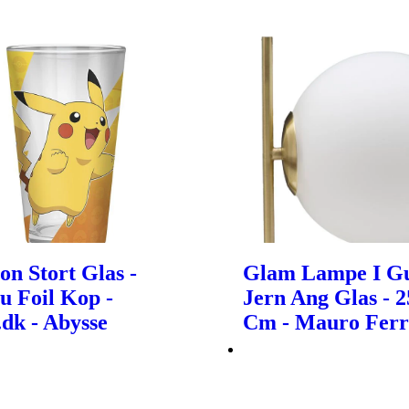
n Stort Glas -
Glam Lampe I Gu
u Foil Kop -
Jern Ang Glas - 
dk - Abysse
Cm - Mauro Ferr