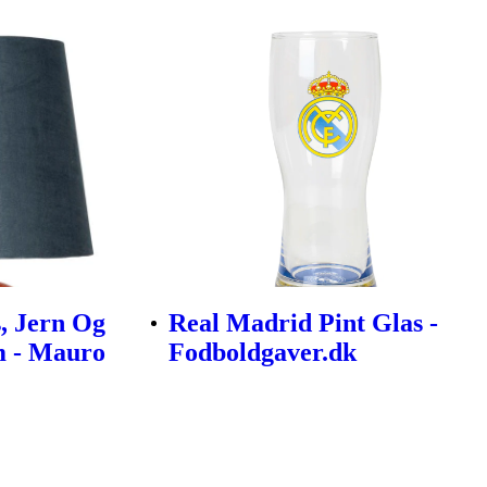
, Jern Og
Real Madrid Pint Glas -
m - Mauro
Fodboldgaver.dk