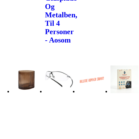
Og
Metalben,
Til 4
Personer
- Aosom