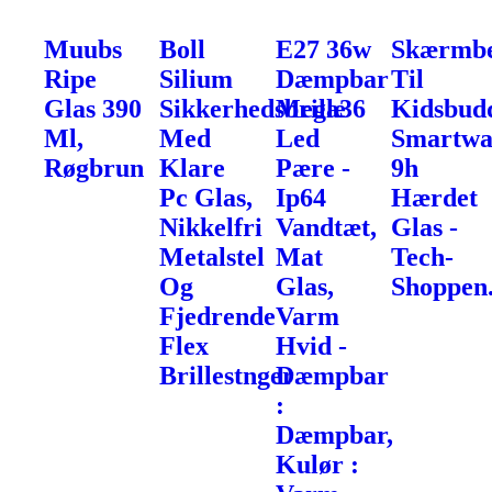
Muubs
Boll
E27 36w
Skærmbe
Ripe
Silium
Dæmpbar
Til
Glas 390
Sikkerhedsbrille
Mega36
Kidsbud
Ml,
Med
Led
Smartwa
Røgbrun
Klare
Pære -
9h
Pc Glas,
Ip64
Hærdet
Nikkelfri
Vandtæt,
Glas -
Metalstel
Mat
Tech-
Og
Glas,
Shoppen
Fjedrende
Varm
Flex
Hvid -
Brillestnger
Dæmpbar
:
Dæmpbar,
Kulør :