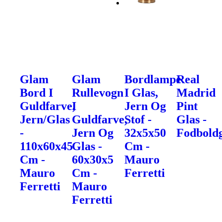
Glam
Glam
Bordlampe
Real
Bord I
Rullevogn
I Glas,
Madrid
Guldfarve,
I
Jern Og
Pint
Jern/Glas
Guldfarve,
Stof -
Glas -
-
Jern Og
32x5x50
Fodbold
110x60x45
Glas -
Cm -
Cm -
60x30x5
Mauro
Mauro
Cm -
Ferretti
Ferretti
Mauro
Ferretti