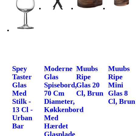
Spey
Moderne
Muubs
Muubs
Taster
Glas
Ripe
Ripe
Glas
Spisebord,
Glas 20
Mini
Med
70 Cm
Cl, Brun
Glas 8
Stilk -
Diameter,
Cl, Brun
13 Cl -
Køkkenbord
Urban
Med
Bar
Hærdet
Glasplade