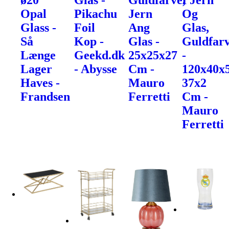
ø20
Glas -
Guldfarve,
I Jern
Opal
Pikachu
Jern
Og
Glass -
Foil
Ang
Glas,
Så
Kop -
Glas -
Guldfarv
Længe
Geekd.dk
25x25x27
-
Lager
- Abysse
Cm -
120x40x
Haves -
Mauro
37x2
Frandsen
Ferretti
Cm -
Mauro
Ferretti