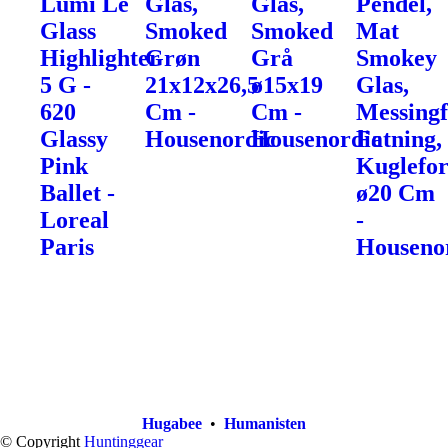
Lumi Le
Glas,
Glas,
Pendel,
Glass
Smoked
Smoked
Mat
Highlighter
Grøn
Grå
Smokey
5 G -
21x12x26,5
ø15x19
Glas,
620
Cm -
Cm -
Messingf
Glassy
Housenordic
Housenordic
Fatning,
Pink
Kuglefo
Ballet -
ø20 Cm
Loreal
-
Paris
Houseno
Hugabee
•
Humanisten
© Copyright
Huntinggear