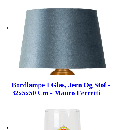
Bordlampe I Glas, Jern Og Stof -
32x5x50 Cm - Mauro Ferretti