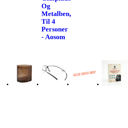
Og
Metalben,
Til 4
Personer
- Aosom