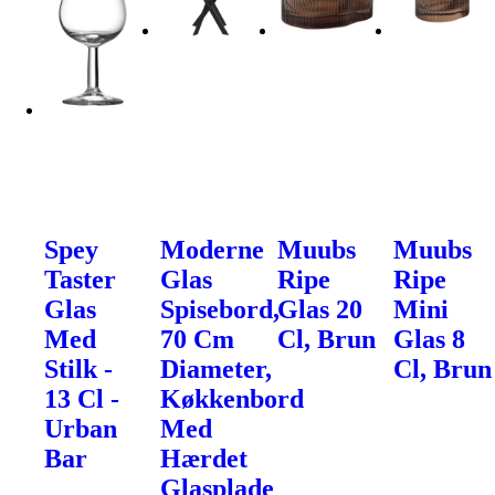
Spey
Moderne
Muubs
Muubs
Taster
Glas
Ripe
Ripe
Glas
Spisebord,
Glas 20
Mini
Med
70 Cm
Cl, Brun
Glas 8
Stilk -
Diameter,
Cl, Brun
13 Cl -
Køkkenbord
Urban
Med
Bar
Hærdet
Glasplade