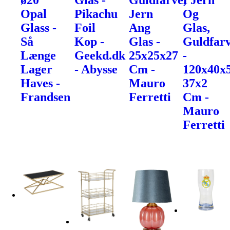
ø20
Glas -
Guldfarve,
I Jern
Opal
Pikachu
Jern
Og
Glass -
Foil
Ang
Glas,
Så
Kop -
Glas -
Guldfarv
Længe
Geekd.dk
25x25x27
-
Lager
- Abysse
Cm -
120x40x
Haves -
Mauro
37x2
Frandsen
Ferretti
Cm -
Mauro
Ferretti