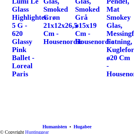
Lumi Le
Glas,
Glas,
Pendel,
Glass
Smoked
Smoked
Mat
Highlighter
Grøn
Grå
Smokey
5 G -
21x12x26,5
ø15x19
Glas,
620
Cm -
Cm -
Messingf
Glassy
Housenordic
Housenordic
Fatning,
Pink
Kuglefo
Ballet -
ø20 Cm
Loreal
-
Paris
Houseno
Humanisten
•
Hugabee
© Copyright
Huntinggear