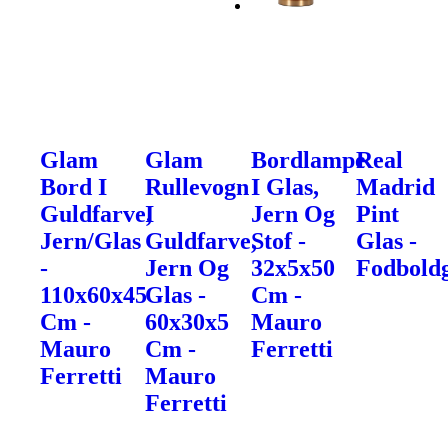
Glam
Glam
Bordlampe
Real
Bord I
Rullevogn
I Glas,
Madrid
Guldfarve,
I
Jern Og
Pint
Jern/Glas
Guldfarve,
Stof -
Glas -
-
Jern Og
32x5x50
Fodbold
110x60x45
Glas -
Cm -
Cm -
60x30x5
Mauro
Mauro
Cm -
Ferretti
Ferretti
Mauro
Ferretti