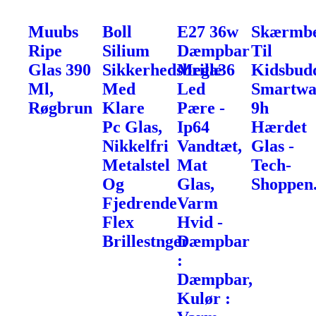
Muubs
Boll
E27 36w
Skærmbe
Ripe
Silium
Dæmpbar
Til
Glas 390
Sikkerhedsbrille
Mega36
Kidsbud
Ml,
Med
Led
Smartwa
Røgbrun
Klare
Pære -
9h
Pc Glas,
Ip64
Hærdet
Nikkelfri
Vandtæt,
Glas -
Metalstel
Mat
Tech-
Og
Glas,
Shoppen
Fjedrende
Varm
Flex
Hvid -
Brillestnger
Dæmpbar
:
Dæmpbar,
Kulør :