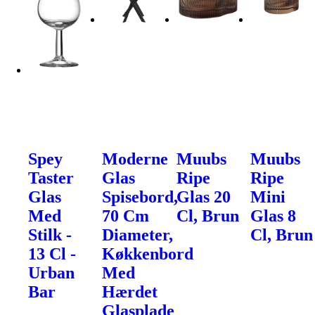
Spey
Moderne
Muubs
Muubs
Taster
Glas
Ripe
Ripe
Glas
Spisebord,
Glas 20
Mini
Med
70 Cm
Cl, Brun
Glas 8
Stilk -
Diameter,
Cl, Brun
13 Cl -
Køkkenbord
Urban
Med
Bar
Hærdet
Glasplade