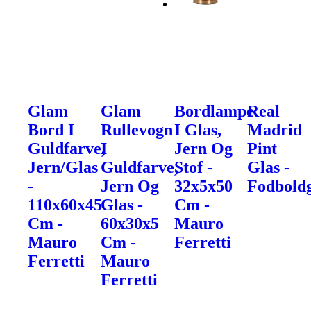
Glam
Glam
Bordlampe
Real
Bord I
Rullevogn
I Glas,
Madrid
Guldfarve,
I
Jern Og
Pint
Jern/Glas
Guldfarve,
Stof -
Glas -
-
Jern Og
32x5x50
Fodbold
110x60x45
Glas -
Cm -
Cm -
60x30x5
Mauro
Mauro
Cm -
Ferretti
Ferretti
Mauro
Ferretti