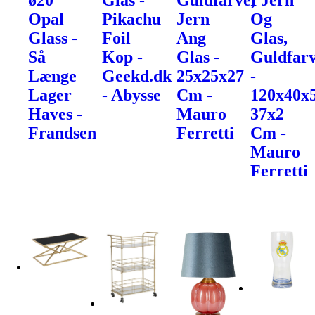
ø20
Glas -
Guldfarve,
I Jern
Opal
Pikachu
Jern
Og
Glass -
Foil
Ang
Glas,
Så
Kop -
Glas -
Guldfarv
Længe
Geekd.dk
25x25x27
-
Lager
- Abysse
Cm -
120x40x
Haves -
Mauro
37x2
Frandsen
Ferretti
Cm -
Mauro
Ferretti