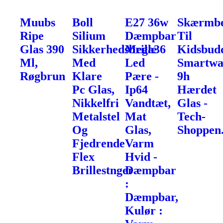
Muubs
Boll
E27 36w
Skærmbe
Ripe
Silium
Dæmpbar
Til
Glas 390
Sikkerhedsbrille
Mega36
Kidsbud
Ml,
Med
Led
Smartwa
Røgbrun
Klare
Pære -
9h
Pc Glas,
Ip64
Hærdet
Nikkelfri
Vandtæt,
Glas -
Metalstel
Mat
Tech-
Og
Glas,
Shoppen
Fjedrende
Varm
Flex
Hvid -
Brillestnger
Dæmpbar
:
Dæmpbar,
Kulør :