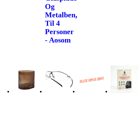
Og
Metalben,
Til 4
Personer
- Aosom