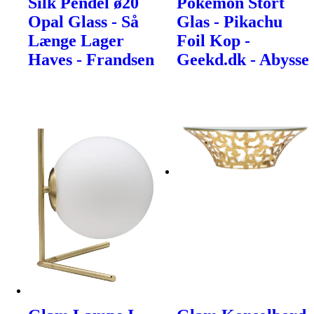
Silk Pendel ø20
Pokemon Stort
Opal Glass - Så
Glas - Pikachu
Længe Lager
Foil Kop -
Haves - Frandsen
Geekd.dk - Abysse