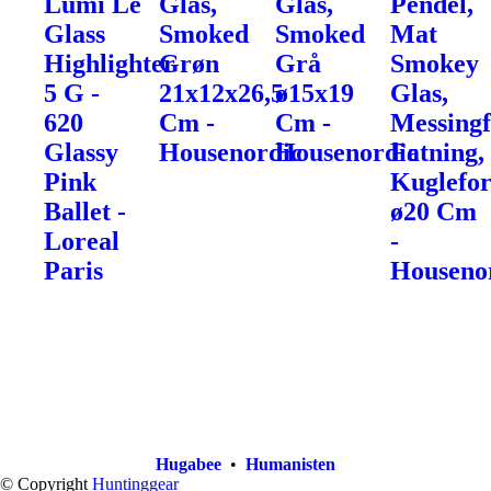
Lumi Le
Glas,
Glas,
Pendel,
Glass
Smoked
Smoked
Mat
Highlighter
Grøn
Grå
Smokey
5 G -
21x12x26,5
ø15x19
Glas,
620
Cm -
Cm -
Messingf
Glassy
Housenordic
Housenordic
Fatning,
Pink
Kuglefo
Ballet -
ø20 Cm
Loreal
-
Paris
Houseno
Hugabee
•
Humanisten
© Copyright
Huntinggear