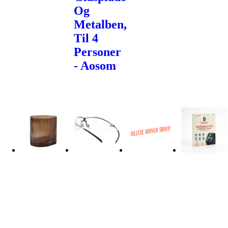
Og
Metalben,
Til 4
Personer
- Aosom