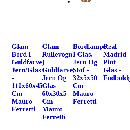
Glam
Glam
Bordlampe
Real
Bord I
Rullevogn
I Glas,
Madrid
Guldfarve,
I
Jern Og
Pint
Jern/Glas
Guldfarve,
Stof -
Glas -
-
Jern Og
32x5x50
Fodbold
110x60x45
Glas -
Cm -
Cm -
60x30x5
Mauro
Mauro
Cm -
Ferretti
Ferretti
Mauro
Ferretti