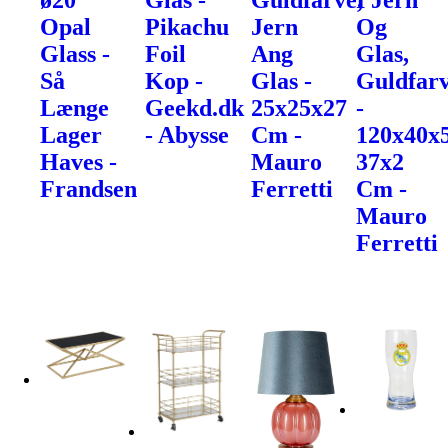
ø20
Glas -
Guldfarve,
I Jern
Opal
Pikachu
Jern
Og
Glass -
Foil
Ang
Glas,
Så
Kop -
Glas -
Guldfarv
Længe
Geekd.dk
25x25x27
-
Lager
- Abysse
Cm -
120x40x
Haves -
Mauro
37x2
Frandsen
Ferretti
Cm -
Mauro
Ferretti