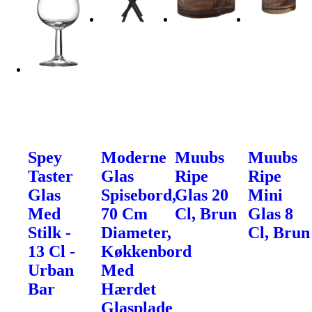
Spey
Moderne
Muubs
Muubs
Taster
Glas
Ripe
Ripe
Glas
Spisebord,
Glas 20
Mini
Med
70 Cm
Cl, Brun
Glas 8
Stilk -
Diameter,
Cl, Brun
13 Cl -
Køkkenbord
Urban
Med
Bar
Hærdet
Glasplade