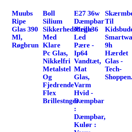
Muubs
Boll
E27 36w
Skærmbe
Ripe
Silium
Dæmpbar
Til
Glas 390
Sikkerhedsbrille
Mega36
Kidsbud
Ml,
Med
Led
Smartwa
Røgbrun
Klare
Pære -
9h
Pc Glas,
Ip64
Hærdet
Nikkelfri
Vandtæt,
Glas -
Metalstel
Mat
Tech-
Og
Glas,
Shoppen
Fjedrende
Varm
Flex
Hvid -
Brillestnger
Dæmpbar
:
Dæmpbar,
Kulør :