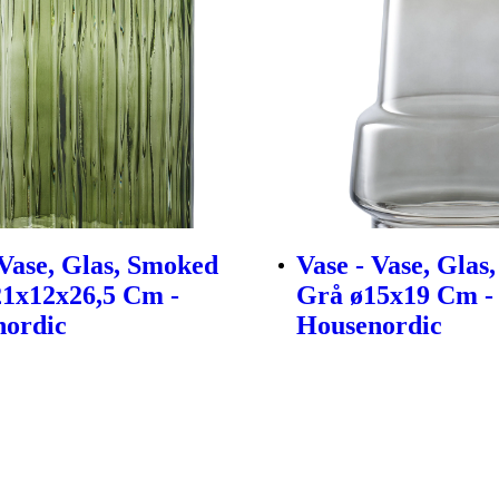
 Vase, Glas, Smoked
Vase - Vase, Glas
1x12x26,5 Cm -
Grå ø15x19 Cm -
nordic
Housenordic