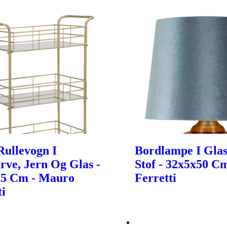
ullevogn I
Bordlampe I Glas
rve, Jern Og Glas -
Stof - 32x5x50 C
x5 Cm - Mauro
Ferretti
ti