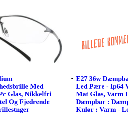
ilium
E27 36w Dæmpba
hedsbrille Med
Led Pære - Ip64 
Pc Glas, Nikkelfri
Mat Glas, Varm H
tel Og Fjedrende
Dæmpbar : Dæmp
rillestnger
Kulør : Varm - Le