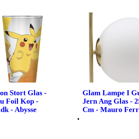
n Stort Glas -
Glam Lampe I Gu
u Foil Kop -
Jern Ang Glas - 
dk - Abysse
Cm - Mauro Ferr