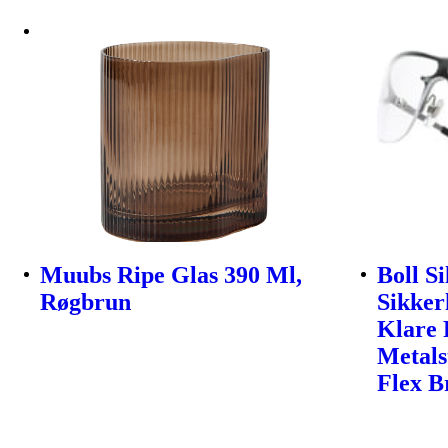
Muubs Ripe Glas 390 Ml,
Boll S
Røgbrun
Sikker
Klare 
Metals
Flex B