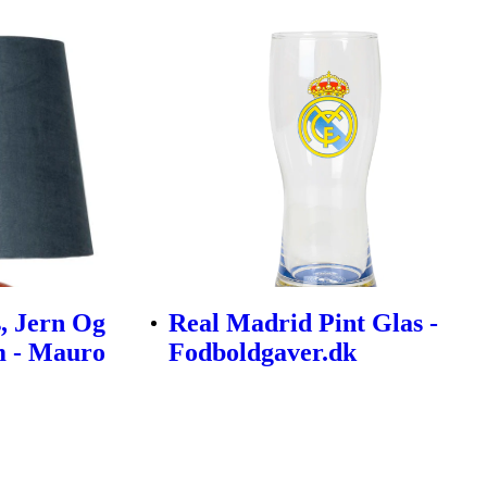
, Jern Og
Real Madrid Pint Glas -
m - Mauro
Fodboldgaver.dk