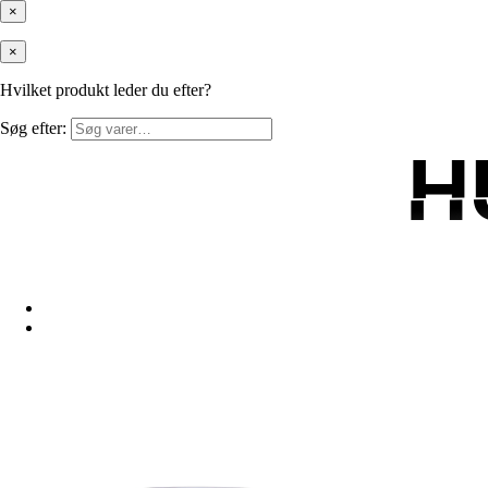
×
×
Hvilket produkt leder du efter?
Søg efter:
H
H