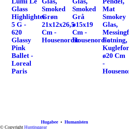
Lumi Le
Glas,
Glas,
Pendel,
Glass
Smoked
Smoked
Mat
Highlighter
Grøn
Grå
Smokey
5 G -
21x12x26,5
ø15x19
Glas,
620
Cm -
Cm -
Messingf
Glassy
Housenordic
Housenordic
Fatning,
Pink
Kuglefo
Ballet -
ø20 Cm
Loreal
-
Paris
Houseno
Hugabee
•
Humanisten
© Copyright
Huntinggear