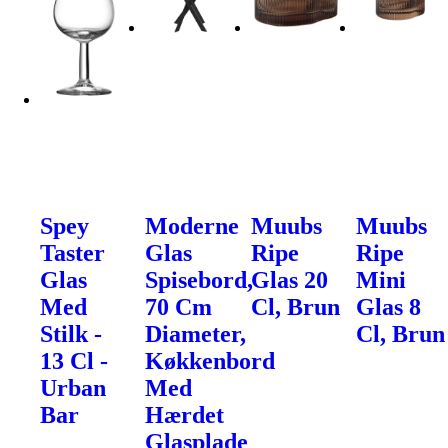
Spey
Moderne
Muubs
Muubs
Taster
Glas
Ripe
Ripe
Glas
Spisebord,
Glas 20
Mini
Med
70 Cm
Cl, Brun
Glas 8
Stilk -
Diameter,
Cl, Brun
13 Cl -
Køkkenbord
Urban
Med
Bar
Hærdet
Glasplade