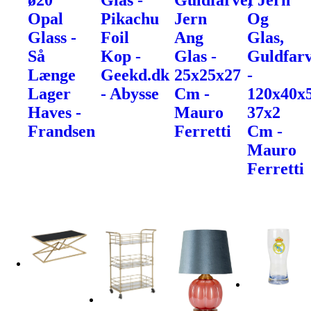
ø20
Glas -
Guldfarve,
I Jern
Opal
Pikachu
Jern
Og
Glass -
Foil
Ang
Glas,
Så
Kop -
Glas -
Guldfarv
Længe
Geekd.dk
25x25x27
-
Lager
- Abysse
Cm -
120x40x
Haves -
Mauro
37x2
Frandsen
Ferretti
Cm -
Mauro
Ferretti