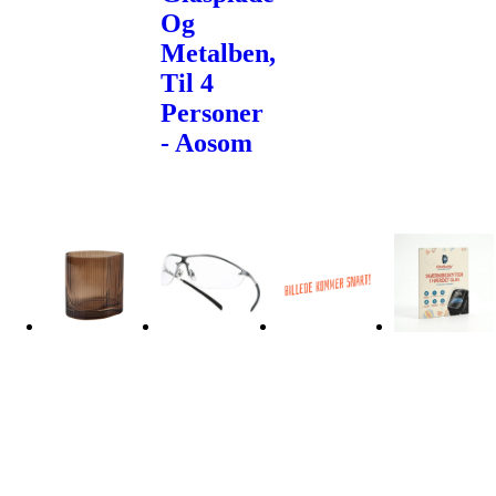
Og
Metalben,
Til 4
Personer
- Aosom