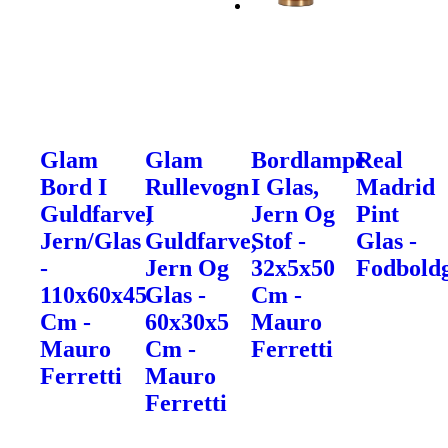
Glam
Glam
Bordlampe
Real
Bord I
Rullevogn
I Glas,
Madrid
Guldfarve,
I
Jern Og
Pint
Jern/Glas
Guldfarve,
Stof -
Glas -
-
Jern Og
32x5x50
Fodbold
110x60x45
Glas -
Cm -
Cm -
60x30x5
Mauro
Mauro
Cm -
Ferretti
Ferretti
Mauro
Ferretti