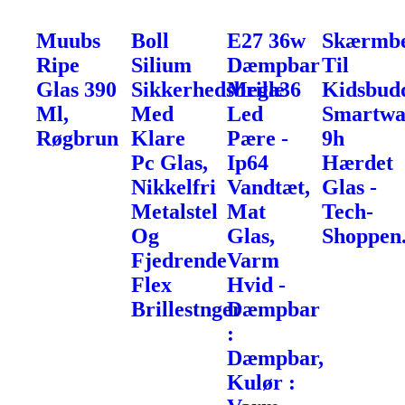
Muubs
Boll
E27 36w
Skærmbe
Ripe
Silium
Dæmpbar
Til
Glas 390
Sikkerhedsbrille
Mega36
Kidsbud
Ml,
Med
Led
Smartwa
Røgbrun
Klare
Pære -
9h
Pc Glas,
Ip64
Hærdet
Nikkelfri
Vandtæt,
Glas -
Metalstel
Mat
Tech-
Og
Glas,
Shoppen
Fjedrende
Varm
Flex
Hvid -
Brillestnger
Dæmpbar
:
Dæmpbar,
Kulør :