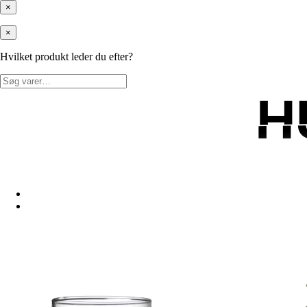
×
×
Hvilket produkt leder du efter?
Søg
efter:
H
H