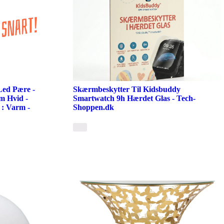
ed Pære -
Skærmbeskytter Til Kidsbuddy
m Hvid -
Smartwatch 9h Hærdet Glas - Tech-
: Varm -
Shoppen.dk