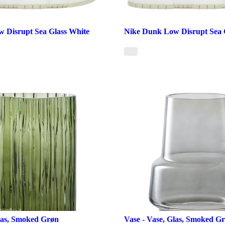
 Disrupt Sea Glass White
Nike Dunk Low Disrupt Sea 
Glas, Smoked Grøn
Vase - Vase, Glas, Smoked G