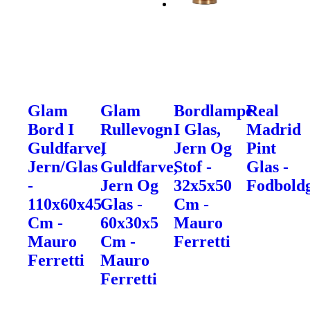
Glam
Glam
Bordlampe
Real
Bord I
Rullevogn
I Glas,
Madrid
Guldfarve,
I
Jern Og
Pint
Jern/Glas
Guldfarve,
Stof -
Glas -
-
Jern Og
32x5x50
Fodbold
110x60x45
Glas -
Cm -
Cm -
60x30x5
Mauro
Mauro
Cm -
Ferretti
Ferretti
Mauro
Ferretti