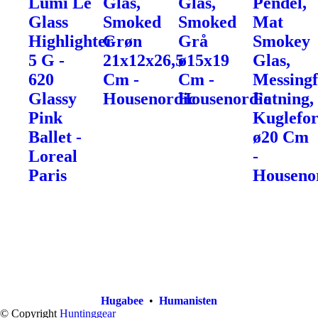
Lumi Le
Glas,
Glas,
Pendel,
Glass
Smoked
Smoked
Mat
Highlighter
Grøn
Grå
Smokey
5 G -
21x12x26,5
ø15x19
Glas,
620
Cm -
Cm -
Messingf
Glassy
Housenordic
Housenordic
Fatning,
Pink
Kuglefo
Ballet -
ø20 Cm
Loreal
-
Paris
Houseno
Hugabee
•
Humanisten
© Copyright
Huntinggear