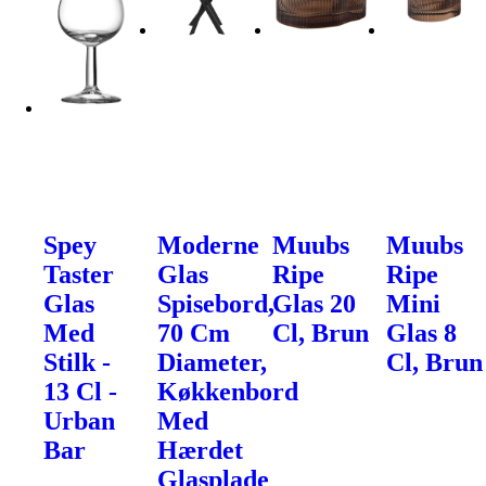
Spey
Moderne
Muubs
Muubs
Taster
Glas
Ripe
Ripe
Glas
Spisebord,
Glas 20
Mini
Med
70 Cm
Cl, Brun
Glas 8
Stilk -
Diameter,
Cl, Brun
13 Cl -
Køkkenbord
Urban
Med
Bar
Hærdet
Glasplade