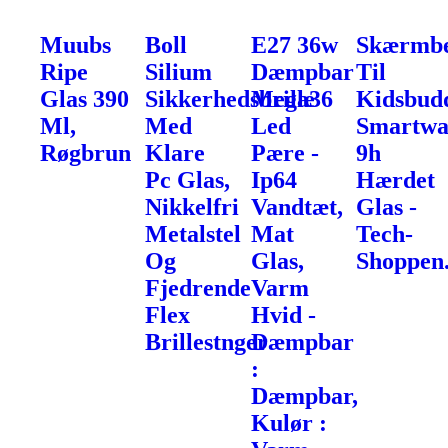
Muubs
Boll
E27 36w
Skærmbe
Ripe
Silium
Dæmpbar
Til
Glas 390
Sikkerhedsbrille
Mega36
Kidsbud
Ml,
Med
Led
Smartwa
Røgbrun
Klare
Pære -
9h
Pc Glas,
Ip64
Hærdet
Nikkelfri
Vandtæt,
Glas -
Metalstel
Mat
Tech-
Og
Glas,
Shoppen
Fjedrende
Varm
Flex
Hvid -
Brillestnger
Dæmpbar
:
Dæmpbar,
Kulør :