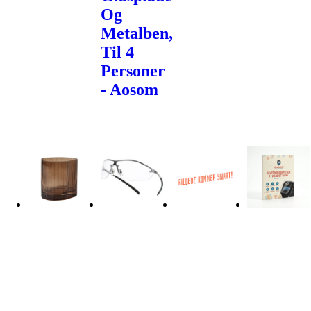
Og
Metalben,
Til 4
Personer
- Aosom