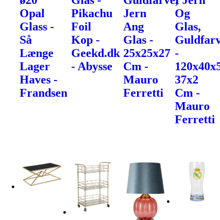
ø20
Glas -
Guldfarve,
I Jern
Opal
Pikachu
Jern
Og
Glass -
Foil
Ang
Glas,
Så
Kop -
Glas -
Guldfarv
Længe
Geekd.dk
25x25x27
-
Lager
- Abysse
Cm -
120x40x
Haves -
Mauro
37x2
Frandsen
Ferretti
Cm -
Mauro
Ferretti