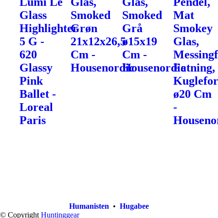
Lumi Le
Glas,
Glas,
Pendel,
Glass
Smoked
Smoked
Mat
Highlighter
Grøn
Grå
Smokey
5 G -
21x12x26,5
ø15x19
Glas,
620
Cm -
Cm -
Messingf
Glassy
Housenordic
Housenordic
Fatning,
Pink
Kuglefo
Ballet -
ø20 Cm
Loreal
-
Paris
Houseno
Humanisten
•
Hugabee
© Copyright
Huntinggear