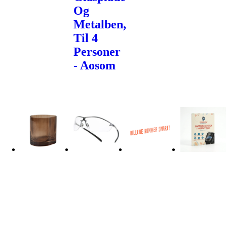
Og
Metalben,
Til 4
Personer
- Aosom