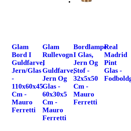
Glam
Glam
Bordlampe
Real
Bord I
Rullevogn
I Glas,
Madrid
Guldfarve,
I
Jern Og
Pint
Jern/Glas
Guldfarve,
Stof -
Glas -
-
Jern Og
32x5x50
Fodbold
110x60x45
Glas -
Cm -
Cm -
60x30x5
Mauro
Mauro
Cm -
Ferretti
Ferretti
Mauro
Ferretti