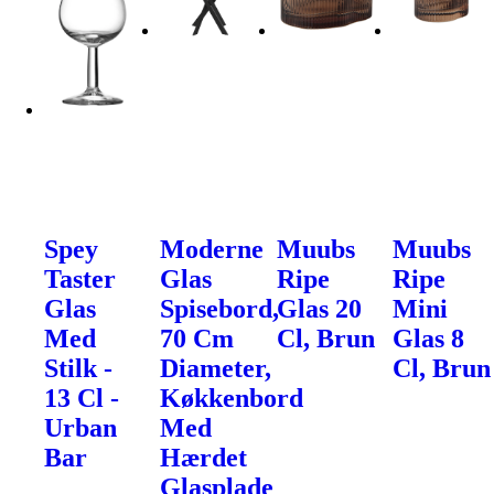
Spey
Moderne
Muubs
Muubs
Taster
Glas
Ripe
Ripe
Glas
Spisebord,
Glas 20
Mini
Med
70 Cm
Cl, Brun
Glas 8
Stilk -
Diameter,
Cl, Brun
13 Cl -
Køkkenbord
Urban
Med
Bar
Hærdet
Glasplade