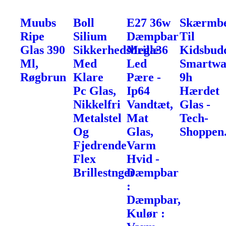
Muubs
Boll
E27 36w
Skærmbe
Ripe
Silium
Dæmpbar
Til
Glas 390
Sikkerhedsbrille
Mega36
Kidsbud
Ml,
Med
Led
Smartwa
Røgbrun
Klare
Pære -
9h
Pc Glas,
Ip64
Hærdet
Nikkelfri
Vandtæt,
Glas -
Metalstel
Mat
Tech-
Og
Glas,
Shoppen
Fjedrende
Varm
Flex
Hvid -
Brillestnger
Dæmpbar
:
Dæmpbar,
Kulør :