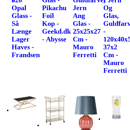
ø20
Glas -
Guldfarve,
I Jern
Opal
Pikachu
Jern
Og
Glass -
Foil
Ang
Glas,
Så
Kop -
Glas -
Guldfarv
Længe
Geekd.dk
25x25x27
-
Lager
- Abysse
Cm -
120x40x
Haves -
Mauro
37x2
Frandsen
Ferretti
Cm -
Mauro
Ferretti