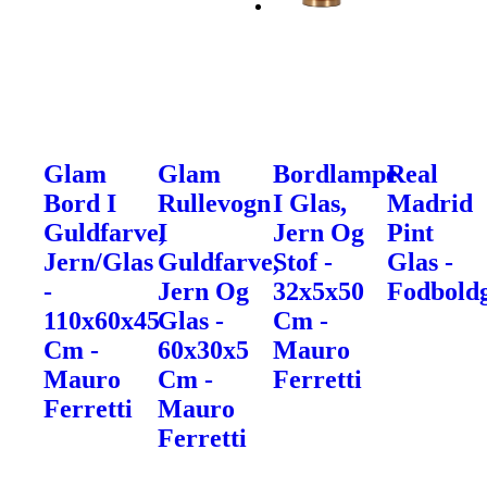
Glam
Glam
Bordlampe
Real
Bord I
Rullevogn
I Glas,
Madrid
Guldfarve,
I
Jern Og
Pint
Jern/Glas
Guldfarve,
Stof -
Glas -
-
Jern Og
32x5x50
Fodbold
110x60x45
Glas -
Cm -
Cm -
60x30x5
Mauro
Mauro
Cm -
Ferretti
Ferretti
Mauro
Ferretti