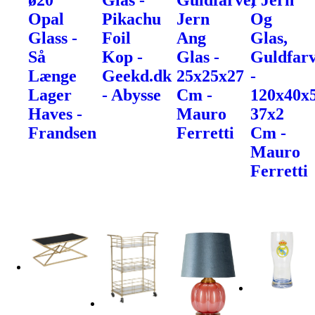
ø20
Glas -
Guldfarve,
I Jern
Opal
Pikachu
Jern
Og
Glass -
Foil
Ang
Glas,
Så
Kop -
Glas -
Guldfarv
Længe
Geekd.dk
25x25x27
-
Lager
- Abysse
Cm -
120x40x
Haves -
Mauro
37x2
Frandsen
Ferretti
Cm -
Mauro
Ferretti