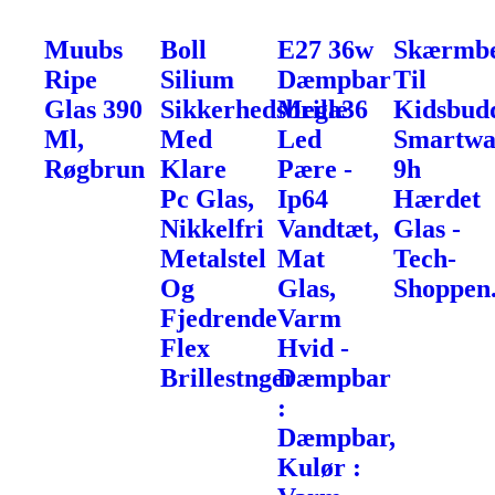
Muubs
Boll
E27 36w
Skærmbe
Ripe
Silium
Dæmpbar
Til
Glas 390
Sikkerhedsbrille
Mega36
Kidsbud
Ml,
Med
Led
Smartwa
Røgbrun
Klare
Pære -
9h
Pc Glas,
Ip64
Hærdet
Nikkelfri
Vandtæt,
Glas -
Metalstel
Mat
Tech-
Og
Glas,
Shoppen
Fjedrende
Varm
Flex
Hvid -
Brillestnger
Dæmpbar
:
Dæmpbar,
Kulør :