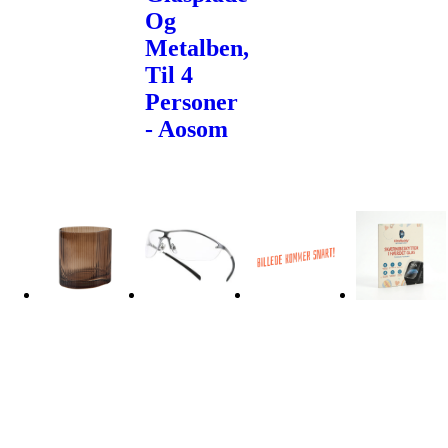
Og
Metalben,
Til 4
Personer
- Aosom