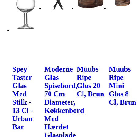
Spey
Moderne
Muubs
Muubs
Taster
Glas
Ripe
Ripe
Glas
Spisebord,
Glas 20
Mini
Med
70 Cm
Cl, Brun
Glas 8
Stilk -
Diameter,
Cl, Brun
13 Cl -
Køkkenbord
Urban
Med
Bar
Hærdet
Glasplade