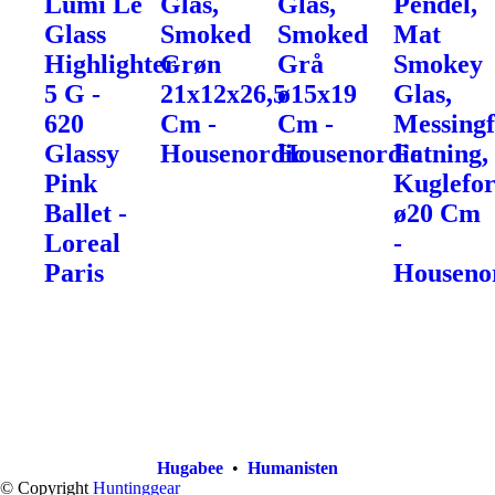
Lumi Le
Glas,
Glas,
Pendel,
Glass
Smoked
Smoked
Mat
Highlighter
Grøn
Grå
Smokey
5 G -
21x12x26,5
ø15x19
Glas,
620
Cm -
Cm -
Messingf
Glassy
Housenordic
Housenordic
Fatning,
Pink
Kuglefo
Ballet -
ø20 Cm
Loreal
-
Paris
Houseno
Hugabee
•
Humanisten
© Copyright
Huntinggear