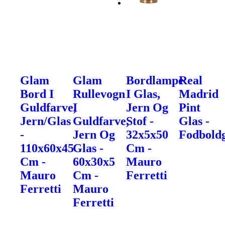
Glam
Glam
Bordlampe
Real
Bord I
Rullevogn
I Glas,
Madrid
Guldfarve,
I
Jern Og
Pint
Jern/Glas
Guldfarve,
Stof -
Glas -
-
Jern Og
32x5x50
Fodbold
110x60x45
Glas -
Cm -
Cm -
60x30x5
Mauro
Mauro
Cm -
Ferretti
Ferretti
Mauro
Ferretti