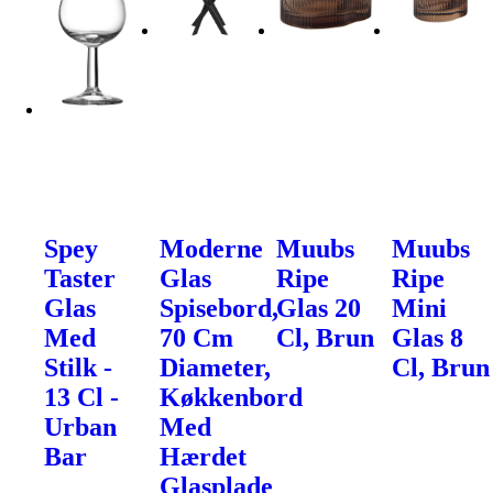
Spey
Moderne
Muubs
Muubs
Taster
Glas
Ripe
Ripe
Glas
Spisebord,
Glas 20
Mini
Med
70 Cm
Cl, Brun
Glas 8
Stilk -
Diameter,
Cl, Brun
13 Cl -
Køkkenbord
Urban
Med
Bar
Hærdet
Glasplade