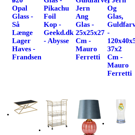
ø20
Glas -
Guldfarve,
I Jern
Opal
Pikachu
Jern
Og
Glass -
Foil
Ang
Glas,
Så
Kop -
Glas -
Guldfarv
Længe
Geekd.dk
25x25x27
-
Lager
- Abysse
Cm -
120x40x
Haves -
Mauro
37x2
Frandsen
Ferretti
Cm -
Mauro
Ferretti