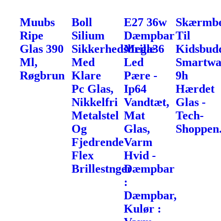
Muubs
Boll
E27 36w
Skærmbe
Ripe
Silium
Dæmpbar
Til
Glas 390
Sikkerhedsbrille
Mega36
Kidsbud
Ml,
Med
Led
Smartwa
Røgbrun
Klare
Pære -
9h
Pc Glas,
Ip64
Hærdet
Nikkelfri
Vandtæt,
Glas -
Metalstel
Mat
Tech-
Og
Glas,
Shoppen
Fjedrende
Varm
Flex
Hvid -
Brillestnger
Dæmpbar
:
Dæmpbar,
Kulør :