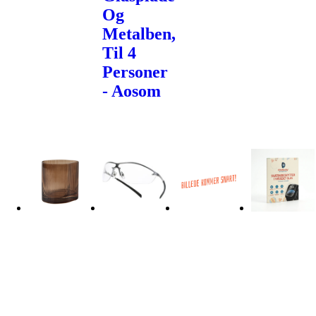
Og
Metalben,
Til 4
Personer
- Aosom