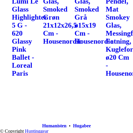
Lumi Le
Glas,
Glas,
Pendel,
Glass
Smoked
Smoked
Mat
Highlighter
Grøn
Grå
Smokey
5 G -
21x12x26,5
ø15x19
Glas,
620
Cm -
Cm -
Messingf
Glassy
Housenordic
Housenordic
Fatning,
Pink
Kuglefo
Ballet -
ø20 Cm
Loreal
-
Paris
Houseno
Humanisten
•
Hugabee
© Copyright
Huntinggear