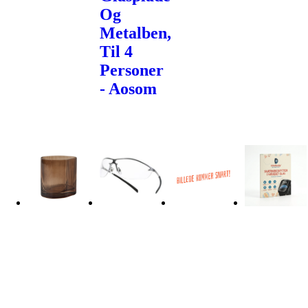
Og
Metalben,
Til 4
Personer
- Aosom