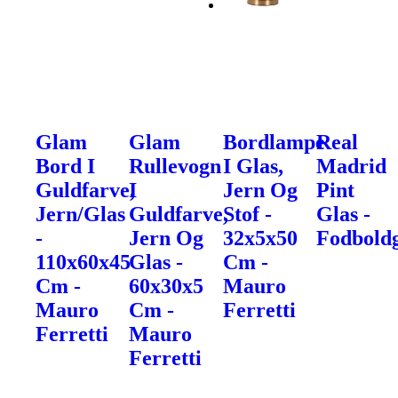
Glam
Glam
Bordlampe
Real
Bord I
Rullevogn
I Glas,
Madrid
Guldfarve,
I
Jern Og
Pint
Jern/Glas
Guldfarve,
Stof -
Glas -
-
Jern Og
32x5x50
Fodbold
110x60x45
Glas -
Cm -
Cm -
60x30x5
Mauro
Mauro
Cm -
Ferretti
Ferretti
Mauro
Ferretti