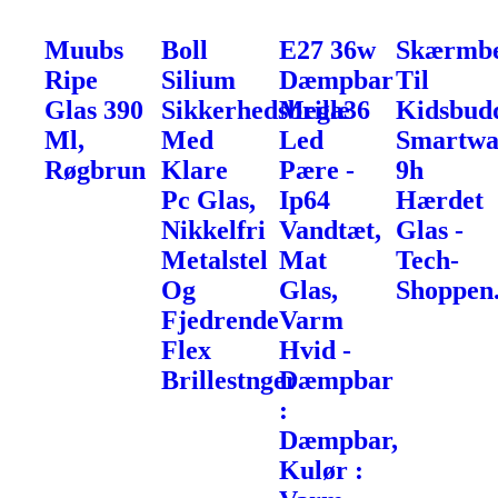
Muubs
Boll
E27 36w
Skærmbe
Ripe
Silium
Dæmpbar
Til
Glas 390
Sikkerhedsbrille
Mega36
Kidsbud
Ml,
Med
Led
Smartwa
Røgbrun
Klare
Pære -
9h
Pc Glas,
Ip64
Hærdet
Nikkelfri
Vandtæt,
Glas -
Metalstel
Mat
Tech-
Og
Glas,
Shoppen
Fjedrende
Varm
Flex
Hvid -
Brillestnger
Dæmpbar
:
Dæmpbar,
Kulør :