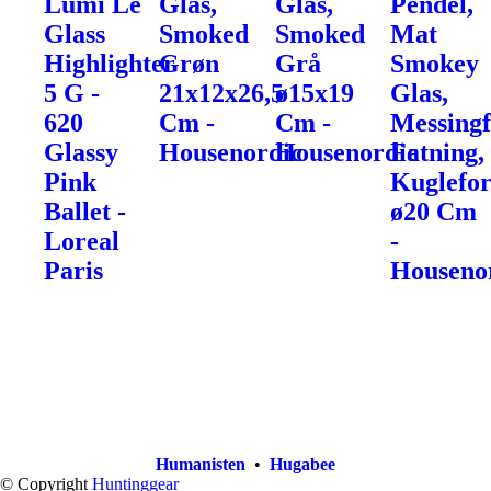
Lumi Le
Glas,
Glas,
Pendel,
Glass
Smoked
Smoked
Mat
Highlighter
Grøn
Grå
Smokey
5 G -
21x12x26,5
ø15x19
Glas,
620
Cm -
Cm -
Messingf
Glassy
Housenordic
Housenordic
Fatning,
Pink
Kuglefo
Ballet -
ø20 Cm
Loreal
-
Paris
Houseno
Humanisten
•
Hugabee
© Copyright
Huntinggear