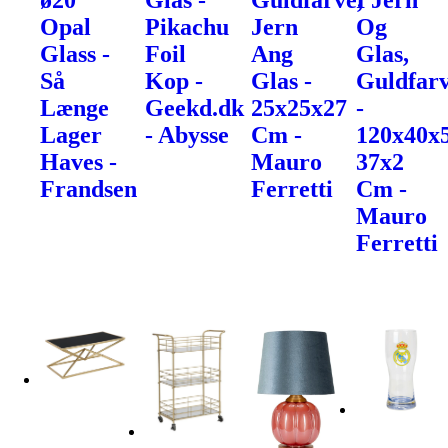
ø20
Glas -
Guldfarve,
I Jern
Opal
Pikachu
Jern
Og
Glass -
Foil
Ang
Glas,
Så
Kop -
Glas -
Guldfarv
Længe
Geekd.dk
25x25x27
-
Lager
- Abysse
Cm -
120x40x
Haves -
Mauro
37x2
Frandsen
Ferretti
Cm -
Mauro
Ferretti