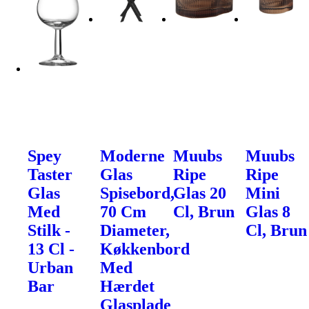
Spey
Moderne
Muubs
Muubs
Taster
Glas
Ripe
Ripe
Glas
Spisebord,
Glas 20
Mini
Med
70 Cm
Cl, Brun
Glas 8
Stilk -
Diameter,
Cl, Brun
13 Cl -
Køkkenbord
Urban
Med
Bar
Hærdet
Glasplade