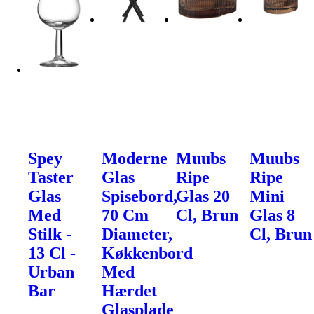
Spey
Moderne
Muubs
Muubs
Taster
Glas
Ripe
Ripe
Glas
Spisebord,
Glas 20
Mini
Med
70 Cm
Cl, Brun
Glas 8
Stilk -
Diameter,
Cl, Brun
13 Cl -
Køkkenbord
Urban
Med
Bar
Hærdet
Glasplade