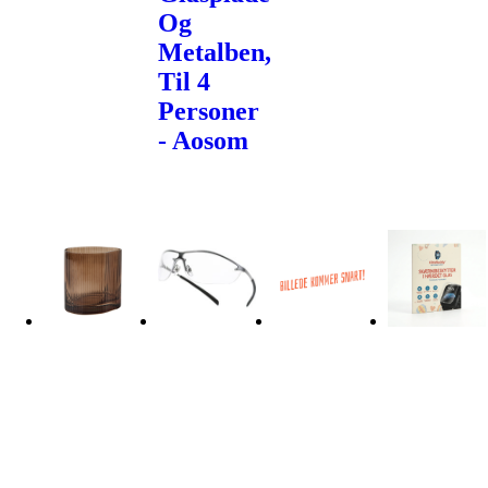
Og
Metalben,
Til 4
Personer
- Aosom