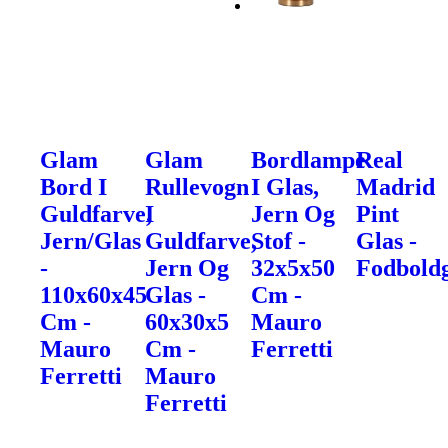
Glam
Glam
Bordlampe
Real
Bord I
Rullevogn
I Glas,
Madrid
Guldfarve,
I
Jern Og
Pint
Jern/Glas
Guldfarve,
Stof -
Glas -
-
Jern Og
32x5x50
Fodbold
110x60x45
Glas -
Cm -
Cm -
60x30x5
Mauro
Mauro
Cm -
Ferretti
Ferretti
Mauro
Ferretti