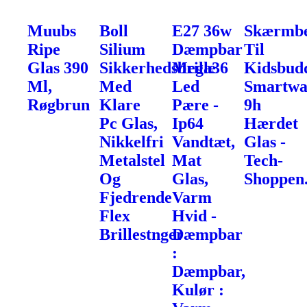
Muubs
Boll
E27 36w
Skærmbe
Ripe
Silium
Dæmpbar
Til
Glas 390
Sikkerhedsbrille
Mega36
Kidsbud
Ml,
Med
Led
Smartwa
Røgbrun
Klare
Pære -
9h
Pc Glas,
Ip64
Hærdet
Nikkelfri
Vandtæt,
Glas -
Metalstel
Mat
Tech-
Og
Glas,
Shoppen
Fjedrende
Varm
Flex
Hvid -
Brillestnger
Dæmpbar
:
Dæmpbar,
Kulør :