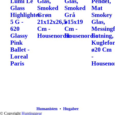
Lumi Le
Glas,
Glas,
Pendel,
Glass
Smoked
Smoked
Mat
Highlighter
Grøn
Grå
Smokey
5 G -
21x12x26,5
ø15x19
Glas,
620
Cm -
Cm -
Messingf
Glassy
Housenordic
Housenordic
Fatning,
Pink
Kuglefo
Ballet -
ø20 Cm
Loreal
-
Paris
Houseno
Humanisten
•
Hugabee
© Copyright
Huntinggear