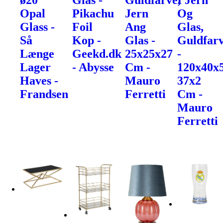
ø20
Glas -
Guldfarve,
I Jern
Opal
Pikachu
Jern
Og
Glass -
Foil
Ang
Glas,
Så
Kop -
Glas -
Guldfarv
Længe
Geekd.dk
25x25x27
-
Lager
- Abysse
Cm -
120x40x
Haves -
Mauro
37x2
Frandsen
Ferretti
Cm -
Mauro
Ferretti