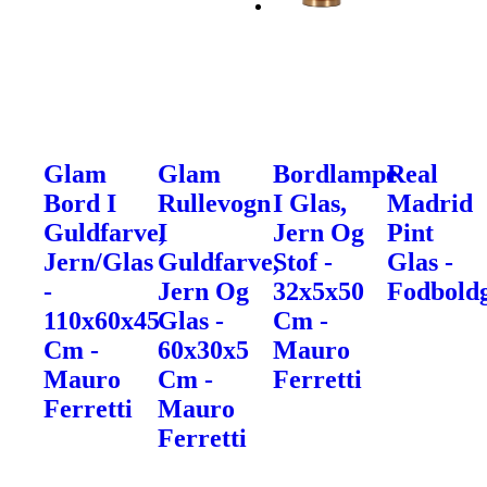
Glam
Glam
Bordlampe
Real
Bord I
Rullevogn
I Glas,
Madrid
Guldfarve,
I
Jern Og
Pint
Jern/Glas
Guldfarve,
Stof -
Glas -
-
Jern Og
32x5x50
Fodbold
110x60x45
Glas -
Cm -
Cm -
60x30x5
Mauro
Mauro
Cm -
Ferretti
Ferretti
Mauro
Ferretti