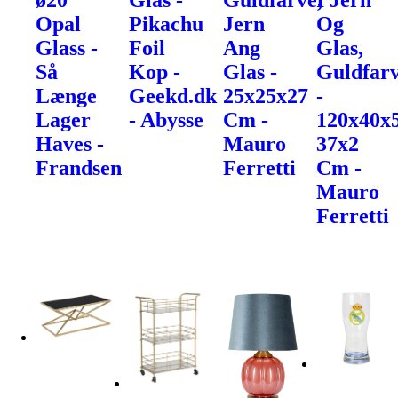
ø20
Glas -
Guldfarve,
I Jern
Opal
Pikachu
Jern
Og
Glass -
Foil
Ang
Glas,
Så
Kop -
Glas -
Guldfarv
Længe
Geekd.dk
25x25x27
-
Lager
- Abysse
Cm -
120x40x
Haves -
Mauro
37x2
Frandsen
Ferretti
Cm -
Mauro
Ferretti