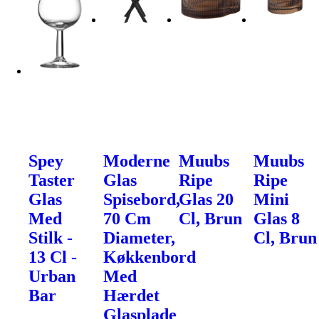
Spey
Moderne
Muubs
Muubs
Taster
Glas
Ripe
Ripe
Glas
Spisebord,
Glas 20
Mini
Med
70 Cm
Cl, Brun
Glas 8
Stilk -
Diameter,
Cl, Brun
13 Cl -
Køkkenbord
Urban
Med
Bar
Hærdet
Glasplade