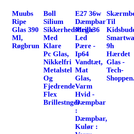
Muubs
Boll
E27 36w
Skærmbe
Ripe
Silium
Dæmpbar
Til
Glas 390
Sikkerhedsbrille
Mega36
Kidsbud
Ml,
Med
Led
Smartwa
Røgbrun
Klare
Pære -
9h
Pc Glas,
Ip64
Hærdet
Nikkelfri
Vandtæt,
Glas -
Metalstel
Mat
Tech-
Og
Glas,
Shoppen
Fjedrende
Varm
Flex
Hvid -
Brillestnger
Dæmpbar
:
Dæmpbar,
Kulør :