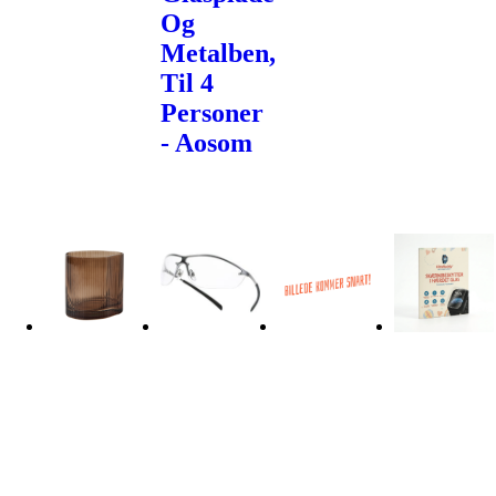
Og
Metalben,
Til 4
Personer
- Aosom