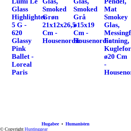
Lumi Le
Glas,
Glas,
Pendel,
Glass
Smoked
Smoked
Mat
Highlighter
Grøn
Grå
Smokey
5 G -
21x12x26,5
ø15x19
Glas,
620
Cm -
Cm -
Messingf
Glassy
Housenordic
Housenordic
Fatning,
Pink
Kuglefo
Ballet -
ø20 Cm
Loreal
-
Paris
Houseno
Hugabee
•
Humanisten
© Copyright
Huntinggear