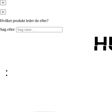
×
×
Hvilket produkt leder du efter?
Søg efter:
H
H