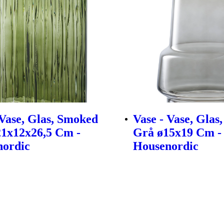
 Vase, Glas, Smoked
Vase - Vase, Glas
1x12x26,5 Cm -
Grå ø15x19 Cm -
nordic
Housenordic