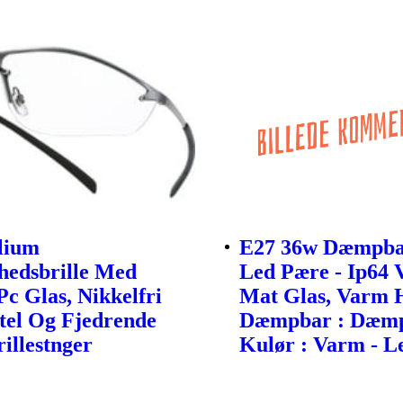
ilium
E27 36w Dæmpba
hedsbrille Med
Led Pære - Ip64 
Pc Glas, Nikkelfri
Mat Glas, Varm H
tel Og Fjedrende
Dæmpbar : Dæmp
rillestnger
Kulør : Varm - Le