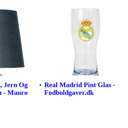
, Jern Og
Real Madrid Pint Glas -
m - Mauro
Fodboldgaver.dk