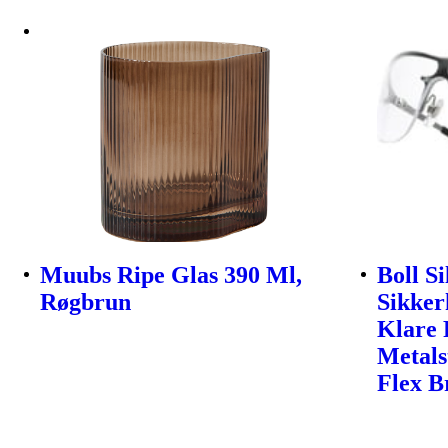
Muubs Ripe Glas 390 Ml,
Boll S
Røgbrun
Sikker
Klare 
Metals
Flex B