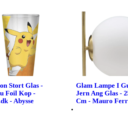
n Stort Glas -
Glam Lampe I Gu
u Foil Kop -
Jern Ang Glas - 
dk - Abysse
Cm - Mauro Ferr