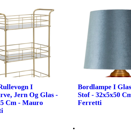
ullevogn I
Bordlampe I Glas
rve, Jern Og Glas -
Stof - 32x5x50 C
x5 Cm - Mauro
Ferretti
ti