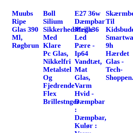
Muubs
Boll
E27 36w
Skærmbe
Ripe
Silium
Dæmpbar
Til
Glas 390
Sikkerhedsbrille
Mega36
Kidsbud
Ml,
Med
Led
Smartwa
Røgbrun
Klare
Pære -
9h
Pc Glas,
Ip64
Hærdet
Nikkelfri
Vandtæt,
Glas -
Metalstel
Mat
Tech-
Og
Glas,
Shoppen
Fjedrende
Varm
Flex
Hvid -
Brillestnger
Dæmpbar
:
Dæmpbar,
Kulør :