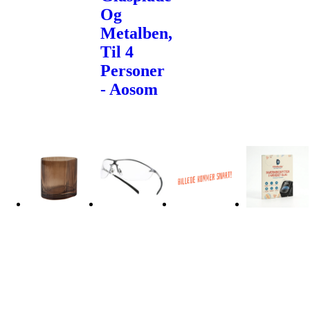
Og
Metalben,
Til 4
Personer
- Aosom