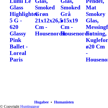
Lumi Le
Glas,
Glas,
Pendel,
Glass
Smoked
Smoked
Mat
Highlighter
Grøn
Grå
Smokey
5 G -
21x12x26,5
ø15x19
Glas,
620
Cm -
Cm -
Messingf
Glassy
Housenordic
Housenordic
Fatning,
Pink
Kuglefo
Ballet -
ø20 Cm
Loreal
-
Paris
Houseno
Hugabee
•
Humanisten
© Copyright
Huntinggear