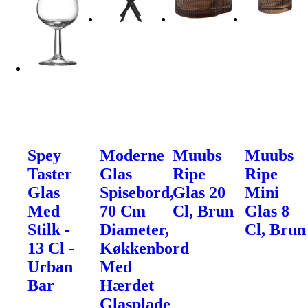
Spey
Moderne
Muubs
Muubs
Taster
Glas
Ripe
Ripe
Glas
Spisebord,
Glas 20
Mini
Med
70 Cm
Cl, Brun
Glas 8
Stilk -
Diameter,
Cl, Brun
13 Cl -
Køkkenbord
Urban
Med
Bar
Hærdet
Glasplade