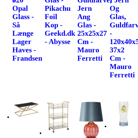
ø20
Glas -
Guldfarve,
I Jern
Opal
Pikachu
Jern
Og
Glass -
Foil
Ang
Glas,
Så
Kop -
Glas -
Guldfarv
Længe
Geekd.dk
25x25x27
-
Lager
- Abysse
Cm -
120x40x
Haves -
Mauro
37x2
Frandsen
Ferretti
Cm -
Mauro
Ferretti