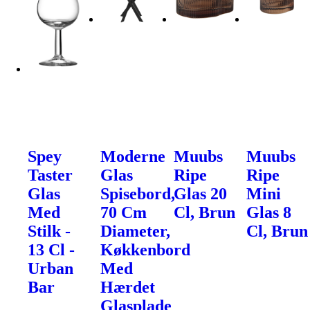
Spey
Moderne
Muubs
Muubs
Taster
Glas
Ripe
Ripe
Glas
Spisebord,
Glas 20
Mini
Med
70 Cm
Cl, Brun
Glas 8
Stilk -
Diameter,
Cl, Brun
13 Cl -
Køkkenbord
Urban
Med
Bar
Hærdet
Glasplade