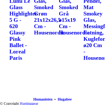
Lumi Le
Glas,
Glas,
Pendel,
Glass
Smoked
Smoked
Mat
Highlighter
Grøn
Grå
Smokey
5 G -
21x12x26,5
ø15x19
Glas,
620
Cm -
Cm -
Messingf
Glassy
Housenordic
Housenordic
Fatning,
Pink
Kuglefo
Ballet -
ø20 Cm
Loreal
-
Paris
Houseno
Humanisten
•
Hugabee
© Copyright
Huntinggear