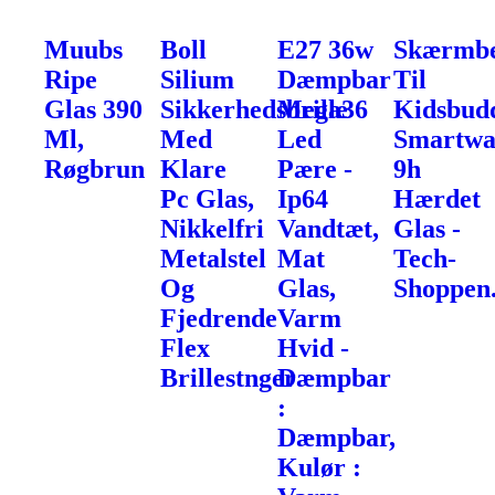
Muubs
Boll
E27 36w
Skærmbe
Ripe
Silium
Dæmpbar
Til
Glas 390
Sikkerhedsbrille
Mega36
Kidsbud
Ml,
Med
Led
Smartwa
Røgbrun
Klare
Pære -
9h
Pc Glas,
Ip64
Hærdet
Nikkelfri
Vandtæt,
Glas -
Metalstel
Mat
Tech-
Og
Glas,
Shoppen
Fjedrende
Varm
Flex
Hvid -
Brillestnger
Dæmpbar
:
Dæmpbar,
Kulør :