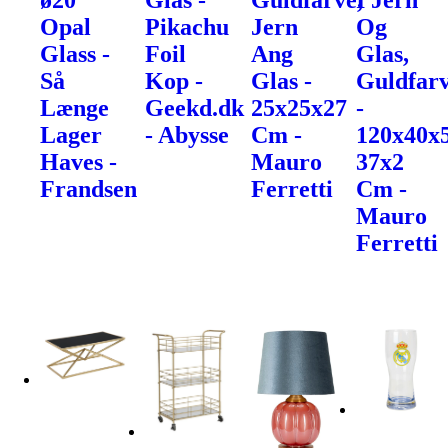
ø20
Glas -
Guldfarve,
I Jern
Opal
Pikachu
Jern
Og
Glass -
Foil
Ang
Glas,
Så
Kop -
Glas -
Guldfarv
Længe
Geekd.dk
25x25x27
-
Lager
- Abysse
Cm -
120x40x
Haves -
Mauro
37x2
Frandsen
Ferretti
Cm -
Mauro
Ferretti