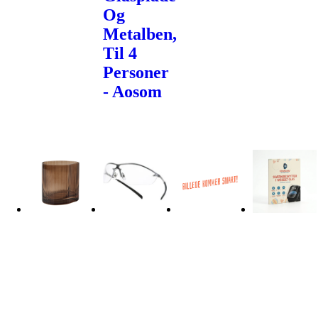
Og
Metalben,
Til 4
Personer
- Aosom