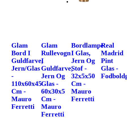
Glam
Glam
Bordlampe
Real
Bord I
Rullevogn
I Glas,
Madrid
Guldfarve,
I
Jern Og
Pint
Jern/Glas
Guldfarve,
Stof -
Glas -
-
Jern Og
32x5x50
Fodbold
110x60x45
Glas -
Cm -
Cm -
60x30x5
Mauro
Mauro
Cm -
Ferretti
Ferretti
Mauro
Ferretti