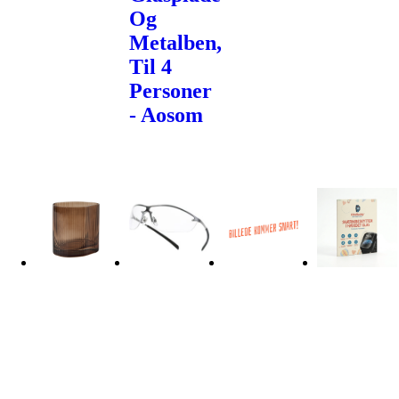
Og
Metalben,
Til 4
Personer
- Aosom