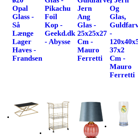
ø20
Glas -
Guldfarve,
I Jern
Opal
Pikachu
Jern
Og
Glass -
Foil
Ang
Glas,
Så
Kop -
Glas -
Guldfarv
Længe
Geekd.dk
25x25x27
-
Lager
- Abysse
Cm -
120x40x
Haves -
Mauro
37x2
Frandsen
Ferretti
Cm -
Mauro
Ferretti