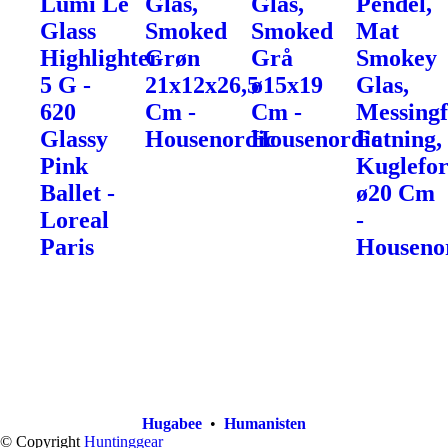
Lumi Le
Glas,
Glas,
Pendel,
Glass
Smoked
Smoked
Mat
Highlighter
Grøn
Grå
Smokey
5 G -
21x12x26,5
ø15x19
Glas,
620
Cm -
Cm -
Messingf
Glassy
Housenordic
Housenordic
Fatning,
Pink
Kuglefo
Ballet -
ø20 Cm
Loreal
-
Paris
Houseno
Hugabee
•
Humanisten
© Copyright
Huntinggear