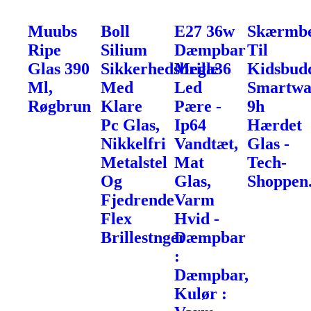
Muubs
Boll
E27 36w
Skærmbe
Ripe
Silium
Dæmpbar
Til
Glas 390
Sikkerhedsbrille
Mega36
Kidsbud
Ml,
Med
Led
Smartwa
Røgbrun
Klare
Pære -
9h
Pc Glas,
Ip64
Hærdet
Nikkelfri
Vandtæt,
Glas -
Metalstel
Mat
Tech-
Og
Glas,
Shoppen
Fjedrende
Varm
Flex
Hvid -
Brillestnger
Dæmpbar
:
Dæmpbar,
Kulør :