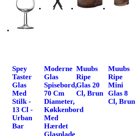
Spey
Moderne
Muubs
Muubs
Taster
Glas
Ripe
Ripe
Glas
Spisebord,
Glas 20
Mini
Med
70 Cm
Cl, Brun
Glas 8
Stilk -
Diameter,
Cl, Brun
13 Cl -
Køkkenbord
Urban
Med
Bar
Hærdet
Glasplade