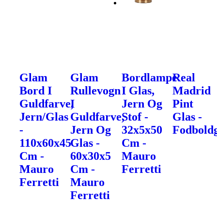
Glam
Glam
Bordlampe
Real
Bord I
Rullevogn
I Glas,
Madrid
Guldfarve,
I
Jern Og
Pint
Jern/Glas
Guldfarve,
Stof -
Glas -
-
Jern Og
32x5x50
Fodbold
110x60x45
Glas -
Cm -
Cm -
60x30x5
Mauro
Mauro
Cm -
Ferretti
Ferretti
Mauro
Ferretti