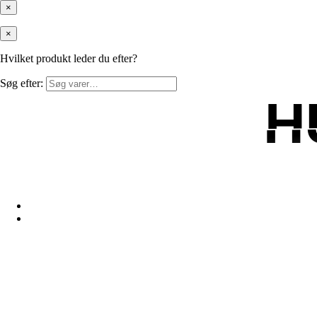
×
×
Hvilket produkt leder du efter?
Søg efter:
H
H