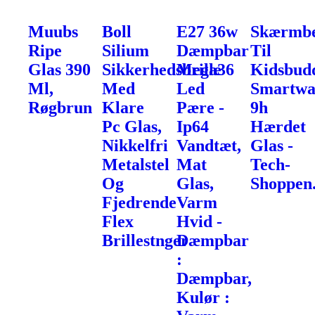
Muubs
Boll
E27 36w
Skærmbe
Ripe
Silium
Dæmpbar
Til
Glas 390
Sikkerhedsbrille
Mega36
Kidsbud
Ml,
Med
Led
Smartwa
Røgbrun
Klare
Pære -
9h
Pc Glas,
Ip64
Hærdet
Nikkelfri
Vandtæt,
Glas -
Metalstel
Mat
Tech-
Og
Glas,
Shoppen
Fjedrende
Varm
Flex
Hvid -
Brillestnger
Dæmpbar
:
Dæmpbar,
Kulør :