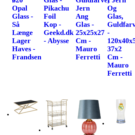
ø20
Glas -
Guldfarve,
I Jern
Opal
Pikachu
Jern
Og
Glass -
Foil
Ang
Glas,
Så
Kop -
Glas -
Guldfarv
Længe
Geekd.dk
25x25x27
-
Lager
- Abysse
Cm -
120x40x
Haves -
Mauro
37x2
Frandsen
Ferretti
Cm -
Mauro
Ferretti