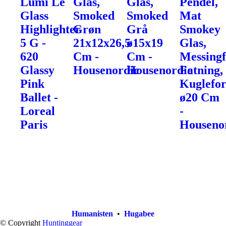
Lumi Le
Glas,
Glas,
Pendel,
Glass
Smoked
Smoked
Mat
Highlighter
Grøn
Grå
Smokey
5 G -
21x12x26,5
ø15x19
Glas,
620
Cm -
Cm -
Messingf
Glassy
Housenordic
Housenordic
Fatning,
Pink
Kuglefo
Ballet -
ø20 Cm
Loreal
-
Paris
Houseno
Humanisten
•
Hugabee
© Copyright
Huntinggear