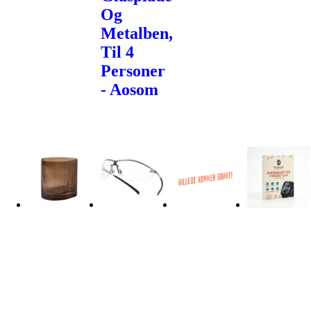
Og
Metalben,
Til 4
Personer
- Aosom