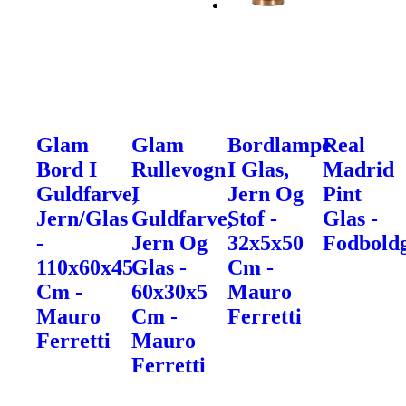
Glam
Glam
Bordlampe
Real
Bord I
Rullevogn
I Glas,
Madrid
Guldfarve,
I
Jern Og
Pint
Jern/Glas
Guldfarve,
Stof -
Glas -
-
Jern Og
32x5x50
Fodbold
110x60x45
Glas -
Cm -
Cm -
60x30x5
Mauro
Mauro
Cm -
Ferretti
Ferretti
Mauro
Ferretti