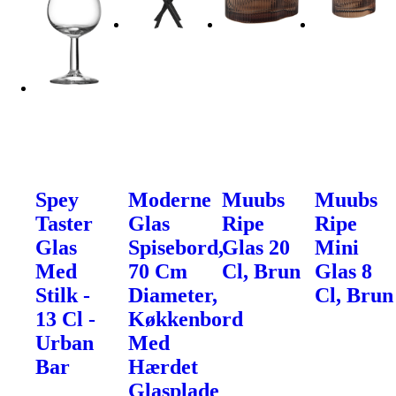
Spey
Moderne
Muubs
Muubs
Taster
Glas
Ripe
Ripe
Glas
Spisebord,
Glas 20
Mini
Med
70 Cm
Cl, Brun
Glas 8
Stilk -
Diameter,
Cl, Brun
13 Cl -
Køkkenbord
Urban
Med
Bar
Hærdet
Glasplade