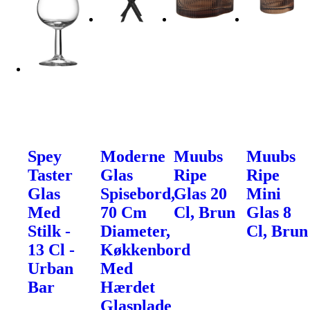
Spey
Moderne
Muubs
Muubs
Taster
Glas
Ripe
Ripe
Glas
Spisebord,
Glas 20
Mini
Med
70 Cm
Cl, Brun
Glas 8
Stilk -
Diameter,
Cl, Brun
13 Cl -
Køkkenbord
Urban
Med
Bar
Hærdet
Glasplade