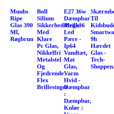
Muubs
Boll
E27 36w
Skærmbe
Ripe
Silium
Dæmpbar
Til
Glas 390
Sikkerhedsbrille
Mega36
Kidsbud
Ml,
Med
Led
Smartwa
Røgbrun
Klare
Pære -
9h
Pc Glas,
Ip64
Hærdet
Nikkelfri
Vandtæt,
Glas -
Metalstel
Mat
Tech-
Og
Glas,
Shoppen
Fjedrende
Varm
Flex
Hvid -
Brillestnger
Dæmpbar
:
Dæmpbar,
Kulør :