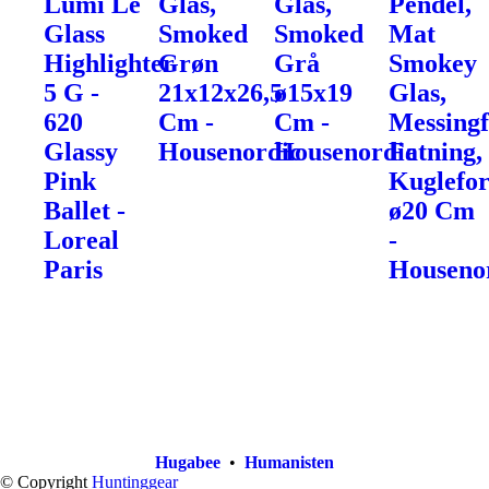
Lumi Le
Glas,
Glas,
Pendel,
Glass
Smoked
Smoked
Mat
Highlighter
Grøn
Grå
Smokey
5 G -
21x12x26,5
ø15x19
Glas,
620
Cm -
Cm -
Messingf
Glassy
Housenordic
Housenordic
Fatning,
Pink
Kuglefo
Ballet -
ø20 Cm
Loreal
-
Paris
Houseno
Hugabee
•
Humanisten
© Copyright
Huntinggear