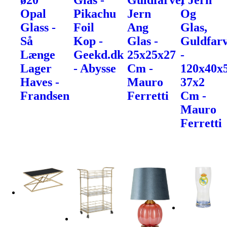
ø20
Glas -
Guldfarve,
I Jern
Opal
Pikachu
Jern
Og
Glass -
Foil
Ang
Glas,
Så
Kop -
Glas -
Guldfarv
Længe
Geekd.dk
25x25x27
-
Lager
- Abysse
Cm -
120x40x
Haves -
Mauro
37x2
Frandsen
Ferretti
Cm -
Mauro
Ferretti