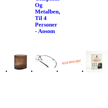
Og
Metalben,
Til 4
Personer
- Aosom