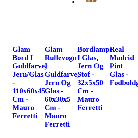
Glam
Glam
Bordlampe
Real
Bord I
Rullevogn
I Glas,
Madrid
Guldfarve,
I
Jern Og
Pint
Jern/Glas
Guldfarve,
Stof -
Glas -
-
Jern Og
32x5x50
Fodbold
110x60x45
Glas -
Cm -
Cm -
60x30x5
Mauro
Mauro
Cm -
Ferretti
Ferretti
Mauro
Ferretti