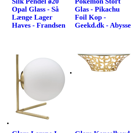
Silk Pendel ø20
Pokemon Stort
Opal Glass - Så
Glas - Pikachu
Længe Lager
Foil Kop -
Haves - Frandsen
Geekd.dk - Abysse