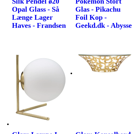
Silk Pendel ø20
Pokemon Stort
Opal Glass - Så
Glas - Pikachu
Længe Lager
Foil Kop -
Haves - Frandsen
Geekd.dk - Abysse