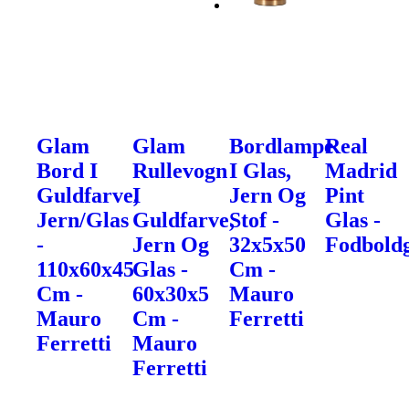
Glam
Glam
Bordlampe
Real
Bord I
Rullevogn
I Glas,
Madrid
Guldfarve,
I
Jern Og
Pint
Jern/Glas
Guldfarve,
Stof -
Glas -
-
Jern Og
32x5x50
Fodbold
110x60x45
Glas -
Cm -
Cm -
60x30x5
Mauro
Mauro
Cm -
Ferretti
Ferretti
Mauro
Ferretti