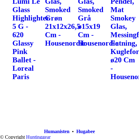
Lumi Le
Glas,
Glas,
Pendel,
Glass
Smoked
Smoked
Mat
Highlighter
Grøn
Grå
Smokey
5 G -
21x12x26,5
ø15x19
Glas,
620
Cm -
Cm -
Messingf
Glassy
Housenordic
Housenordic
Fatning,
Pink
Kuglefo
Ballet -
ø20 Cm
Loreal
-
Paris
Houseno
Humanisten
•
Hugabee
© Copyright
Huntinggear