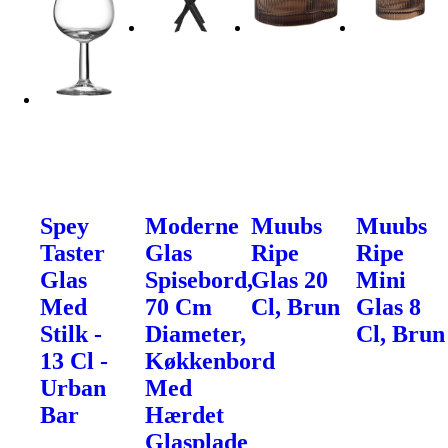
Spey
Moderne
Muubs
Muubs
Taster
Glas
Ripe
Ripe
Glas
Spisebord,
Glas 20
Mini
Med
70 Cm
Cl, Brun
Glas 8
Stilk -
Diameter,
Cl, Brun
13 Cl -
Køkkenbord
Urban
Med
Bar
Hærdet
Glasplade