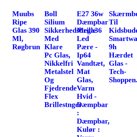
Muubs
Boll
E27 36w
Skærmbe
Ripe
Silium
Dæmpbar
Til
Glas 390
Sikkerhedsbrille
Mega36
Kidsbud
Ml,
Med
Led
Smartwa
Røgbrun
Klare
Pære -
9h
Pc Glas,
Ip64
Hærdet
Nikkelfri
Vandtæt,
Glas -
Metalstel
Mat
Tech-
Og
Glas,
Shoppen
Fjedrende
Varm
Flex
Hvid -
Brillestnger
Dæmpbar
:
Dæmpbar,
Kulør :