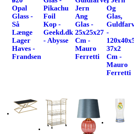
ø20
Glas -
Guldfarve,
I Jern
Opal
Pikachu
Jern
Og
Glass -
Foil
Ang
Glas,
Så
Kop -
Glas -
Guldfarv
Længe
Geekd.dk
25x25x27
-
Lager
- Abysse
Cm -
120x40x
Haves -
Mauro
37x2
Frandsen
Ferretti
Cm -
Mauro
Ferretti