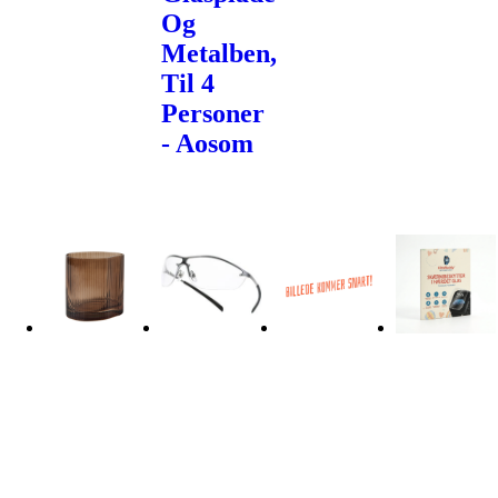
Og
Metalben,
Til 4
Personer
- Aosom