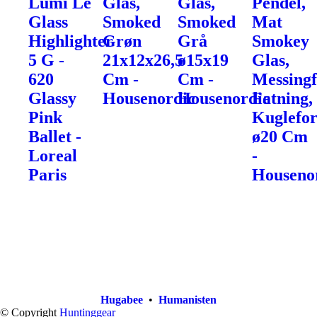
Lumi Le
Glas,
Glas,
Pendel,
Glass
Smoked
Smoked
Mat
Highlighter
Grøn
Grå
Smokey
5 G -
21x12x26,5
ø15x19
Glas,
620
Cm -
Cm -
Messingf
Glassy
Housenordic
Housenordic
Fatning,
Pink
Kuglefo
Ballet -
ø20 Cm
Loreal
-
Paris
Houseno
Hugabee
•
Humanisten
© Copyright
Huntinggear