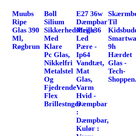
Muubs
Boll
E27 36w
Skærmbe
Ripe
Silium
Dæmpbar
Til
Glas 390
Sikkerhedsbrille
Mega36
Kidsbud
Ml,
Med
Led
Smartwa
Røgbrun
Klare
Pære -
9h
Pc Glas,
Ip64
Hærdet
Nikkelfri
Vandtæt,
Glas -
Metalstel
Mat
Tech-
Og
Glas,
Shoppen
Fjedrende
Varm
Flex
Hvid -
Brillestnger
Dæmpbar
:
Dæmpbar,
Kulør :