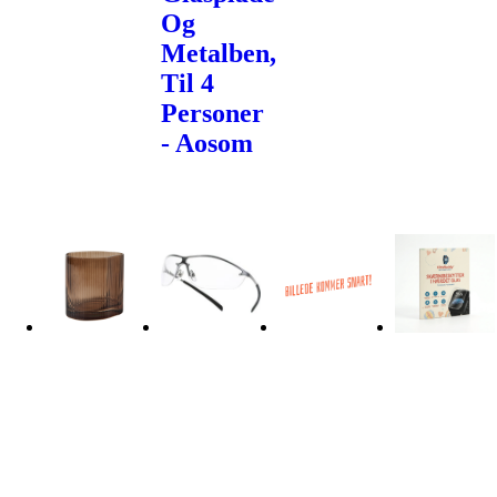
Og
Metalben,
Til 4
Personer
- Aosom