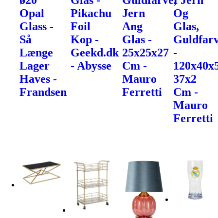
ø20
Glas -
Guldfarve,
I Jern
Opal
Pikachu
Jern
Og
Glass -
Foil
Ang
Glas,
Så
Kop -
Glas -
Guldfarv
Længe
Geekd.dk
25x25x27
-
Lager
- Abysse
Cm -
120x40x
Haves -
Mauro
37x2
Frandsen
Ferretti
Cm -
Mauro
Ferretti