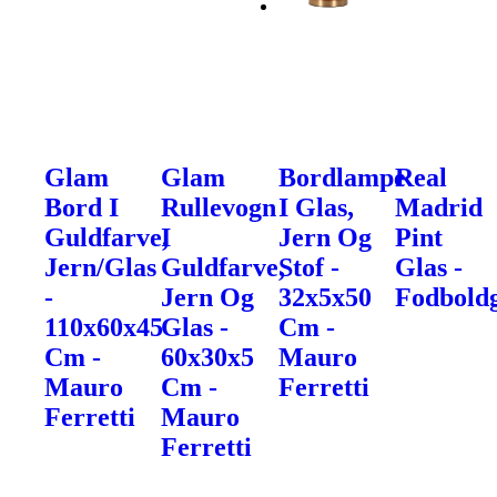
Glam
Glam
Bordlampe
Real
Bord I
Rullevogn
I Glas,
Madrid
Guldfarve,
I
Jern Og
Pint
Jern/Glas
Guldfarve,
Stof -
Glas -
-
Jern Og
32x5x50
Fodbold
110x60x45
Glas -
Cm -
Cm -
60x30x5
Mauro
Mauro
Cm -
Ferretti
Ferretti
Mauro
Ferretti