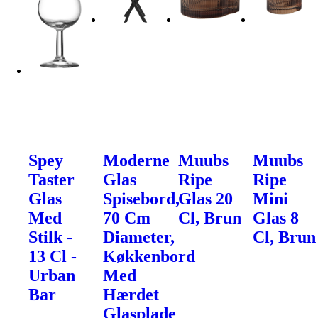
Spey
Moderne
Muubs
Muubs
Taster
Glas
Ripe
Ripe
Glas
Spisebord,
Glas 20
Mini
Med
70 Cm
Cl, Brun
Glas 8
Stilk -
Diameter,
Cl, Brun
13 Cl -
Køkkenbord
Urban
Med
Bar
Hærdet
Glasplade