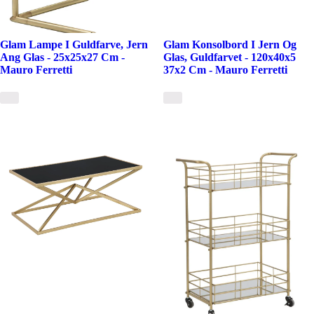
Glam Lampe I Guldfarve, Jern
Glam Konsolbord I Jern Og
Ang Glas - 25x25x27 Cm -
Glas, Guldfarvet - 120x40x5
Mauro Ferretti
37x2 Cm - Mauro Ferretti