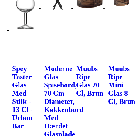
Spey
Moderne
Muubs
Muubs
Taster
Glas
Ripe
Ripe
Glas
Spisebord,
Glas 20
Mini
Med
70 Cm
Cl, Brun
Glas 8
Stilk -
Diameter,
Cl, Brun
13 Cl -
Køkkenbord
Urban
Med
Bar
Hærdet
Glasplade