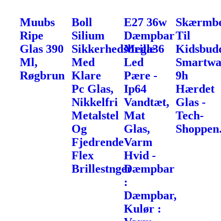
Muubs
Boll
E27 36w
Skærmbe
Ripe
Silium
Dæmpbar
Til
Glas 390
Sikkerhedsbrille
Mega36
Kidsbud
Ml,
Med
Led
Smartwa
Røgbrun
Klare
Pære -
9h
Pc Glas,
Ip64
Hærdet
Nikkelfri
Vandtæt,
Glas -
Metalstel
Mat
Tech-
Og
Glas,
Shoppen
Fjedrende
Varm
Flex
Hvid -
Brillestnger
Dæmpbar
:
Dæmpbar,
Kulør :