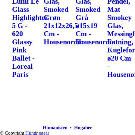
Lumi Le
Glas,
Glas,
Pendel,
Glass
Smoked
Smoked
Mat
Highlighter
Grøn
Grå
Smokey
5 G -
21x12x26,5
ø15x19
Glas,
620
Cm -
Cm -
Messingf
Glassy
Housenordic
Housenordic
Fatning,
Pink
Kuglefo
Ballet -
ø20 Cm
Loreal
-
Paris
Houseno
Humanisten
•
Hugabee
© Copyright
Huntinggear