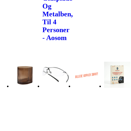
Og
Metalben,
Til 4
Personer
- Aosom