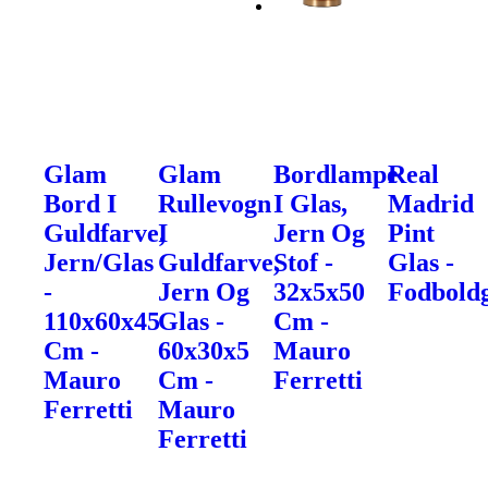
Glam
Glam
Bordlampe
Real
Bord I
Rullevogn
I Glas,
Madrid
Guldfarve,
I
Jern Og
Pint
Jern/Glas
Guldfarve,
Stof -
Glas -
-
Jern Og
32x5x50
Fodbold
110x60x45
Glas -
Cm -
Cm -
60x30x5
Mauro
Mauro
Cm -
Ferretti
Ferretti
Mauro
Ferretti