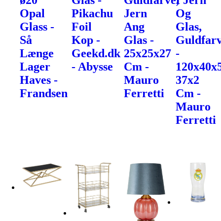
ø20
Glas -
Guldfarve,
I Jern
Opal
Pikachu
Jern
Og
Glass -
Foil
Ang
Glas,
Så
Kop -
Glas -
Guldfarv
Længe
Geekd.dk
25x25x27
-
Lager
- Abysse
Cm -
120x40x
Haves -
Mauro
37x2
Frandsen
Ferretti
Cm -
Mauro
Ferretti