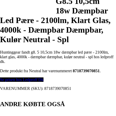
G8.5 10,5cm
18w Dæmpbar
Led Pære - 2100lm, Klart Glas,
4000k - Dæmpbar Dæmpbar,
Kulør Neutral - Spl
Huntinggear fandt g8. 5 10,5cm 18w dæmpbar led pære - 2100lm,
klart glas, 4000k - dæmpbar dæmpbar, kulør neutral - spl hos ledproff
dk.
Dette produkt fra Neutral har varenummeret
8718739070851
.
Se prisen hos Ledproff Dk
VARENUMMER (SKU):
8718739070851
ANDRE KØBTE OGSÅ