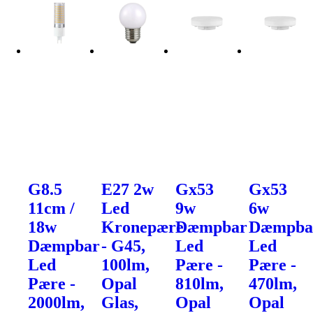
G8.5
E27 2w
Gx53
Gx53
11cm /
Led
9w
6w
18w
Kronepære
Dæmpbar
Dæmpba
Dæmpbar
- G45,
Led
Led
Led
100lm,
Pære -
Pære -
Pære -
Opal
810lm,
470lm,
2000lm,
Glas,
Opal
Opal