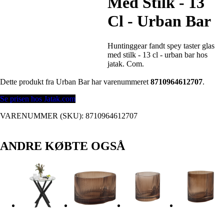
Med Stilk - 13
Cl - Urban Bar
Huntinggear fandt spey taster glas
med stilk - 13 cl - urban bar hos
jatak. Com.
Dette produkt fra Urban Bar har varenummeret
8710964612707
.
Se prisen hos Jatak.com
VARENUMMER (SKU):
8710964612707
ANDRE KØBTE OGSÅ