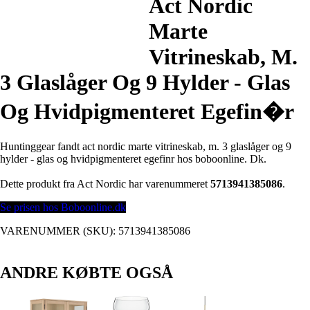
Act Nordic
Marte
Vitrineskab, M.
3 Glaslåger Og 9 Hylder - Glas
Og Hvidpigmenteret Egefin�r
Huntinggear fandt act nordic marte vitrineskab, m. 3 glaslåger og 9
hylder - glas og hvidpigmenteret egefinr hos boboonline. Dk.
Dette produkt fra Act Nordic har varenummeret
5713941385086
.
Se prisen hos Boboonline.dk
VARENUMMER (SKU):
5713941385086
ANDRE KØBTE OGSÅ