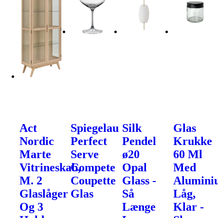
Act
Spiegelau
Silk
Glas
Nordic
Perfect
Pendel
Krukke
Marte
Serve
ø20
60 Ml
Vitrineskab,
Compete
Opal
Med
M. 2
Coupette
Glass -
Alumini
Glaslåger
Glas
Så
Låg,
Og 3
Længe
Klar -