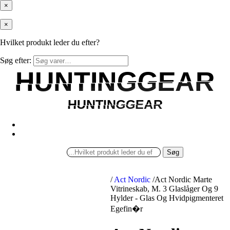
×
×
Hvilket produkt leder du efter?
Søg efter:
HUNTINGGEAR
HUNTINGGEAR
HUNTINGGEAR
HUNTINGGEAR
Søg
/
Act Nordic
/
Act Nordic Marte
Vitrineskab, M. 3 Glaslåger Og 9
Hylder - Glas Og Hvidpigmenteret
Egefin�r