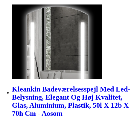
Kleankin Badeværelsesspejl Med Led-
Belysning, Elegant Og Høj Kvalitet,
Glas, Aluminium, Plastik, 50l X 12b X
70h Cm - Aosom