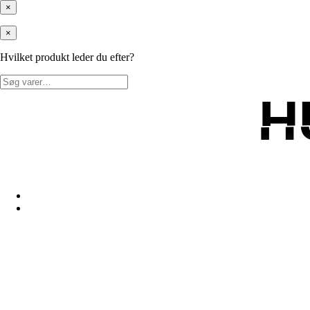
×
×
Hvilket produkt leder du efter?
Søg
efter:
H
H