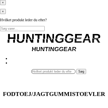
×
×
Hvilket produkt leder du efter?
Søg
efter:
HUNTINGGEAR
HUNTINGGEAR
HUNTINGGEAR
HUNTINGGEAR
Søg
FODTOEJ/JAGTGUMMISTOEVLER