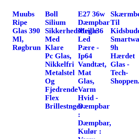
Muubs
Boll
E27 36w
Skærmbe
Ripe
Silium
Dæmpbar
Til
Glas 390
Sikkerhedsbrille
Mega36
Kidsbud
Ml,
Med
Led
Smartwa
Røgbrun
Klare
Pære -
9h
Pc Glas,
Ip64
Hærdet
Nikkelfri
Vandtæt,
Glas -
Metalstel
Mat
Tech-
Og
Glas,
Shoppen
Fjedrende
Varm
Flex
Hvid -
Brillestnger
Dæmpbar
:
Dæmpbar,
Kulør :