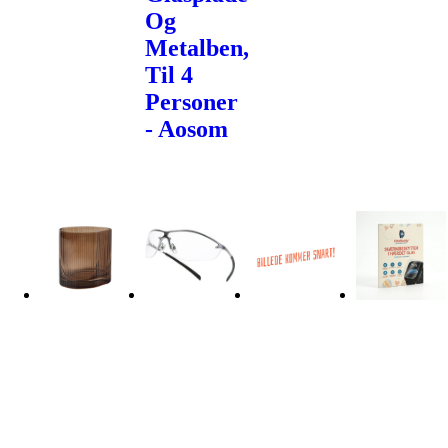
Og
Metalben,
Til 4
Personer
- Aosom