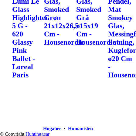
Lumi Le
Glas,
Glas,
Pendel,
Glass
Smoked
Smoked
Mat
Highlighter
Grøn
Grå
Smokey
5 G -
21x12x26,5
ø15x19
Glas,
620
Cm -
Cm -
Messingf
Glassy
Housenordic
Housenordic
Fatning,
Pink
Kuglefo
Ballet -
ø20 Cm
Loreal
-
Paris
Houseno
Hugabee
•
Humanisten
© Copyright
Huntinggear