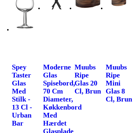
Spey
Moderne
Muubs
Muubs
Taster
Glas
Ripe
Ripe
Glas
Spisebord,
Glas 20
Mini
Med
70 Cm
Cl, Brun
Glas 8
Stilk -
Diameter,
Cl, Brun
13 Cl -
Køkkenbord
Urban
Med
Bar
Hærdet
Glasplade