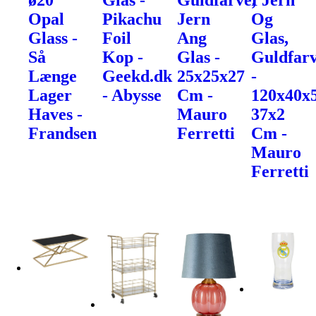
ø20
Glas -
Guldfarve,
I Jern
Opal
Pikachu
Jern
Og
Glass -
Foil
Ang
Glas,
Så
Kop -
Glas -
Guldfarv
Længe
Geekd.dk
25x25x27
-
Lager
- Abysse
Cm -
120x40x
Haves -
Mauro
37x2
Frandsen
Ferretti
Cm -
Mauro
Ferretti