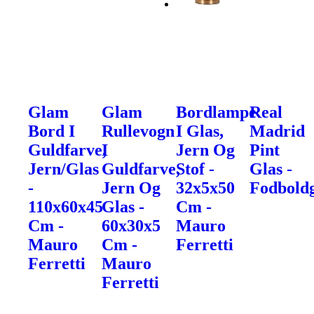
Glam
Glam
Bordlampe
Real
Bord I
Rullevogn
I Glas,
Madrid
Guldfarve,
I
Jern Og
Pint
Jern/Glas
Guldfarve,
Stof -
Glas -
-
Jern Og
32x5x50
Fodbold
110x60x45
Glas -
Cm -
Cm -
60x30x5
Mauro
Mauro
Cm -
Ferretti
Ferretti
Mauro
Ferretti